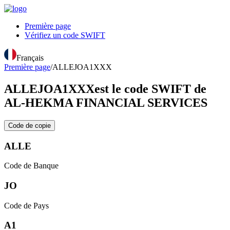
Première page
Vérifiez un code SWIFT
Français
Première page
/
ALLEJOA1XXX
ALLEJOA1XXX
est le code SWIFT de
AL-HEKMA FINANCIAL SERVICES
Code de copie
ALLE
Code de Banque
JO
Code de Pays
A1