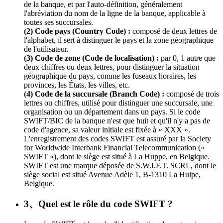
de la banque, et par l'auto-définition, généralement
l'abréviation du nom de la ligne de la banque, applicable à
toutes ses succursales.
(2) Code pays (Country Code) :
composé de deux lettres de
l'alphabet, il sert à distinguer le pays et la zone géographique
de l'utilisateur.
(3) Code de zone (Code de localisation) :
par 0, 1 autre que
deux chiffres ou deux lettres, pour distinguer la situation
géographique du pays, comme les fuseaux horaires, les
provinces, les États, les villes, etc.
(4) Code de la succursale (Branch Code) :
composé de trois
lettres ou chiffres, utilisé pour distinguer une succursale, une
organisation ou un département dans un pays. Si le code
SWIFT/BIC de la banque n'est que huit et qu'il n'y a pas de
code d'agence, sa valeur initiale est fixée à « XXX ».
L'enregistrement des codes SWIFT est assuré par la Society
for Worldwide Interbank Financial Telecommunication («
SWIFT »), dont le siège est situé à La Huppe, en Belgique.
SWIFT est une marque déposée de S.W.I.F.T. SCRL, dont le
siège social est situé Avenue Adèle 1, B-1310 La Hulpe,
Belgique.
3、Quel est le rôle du code SWIFT ?