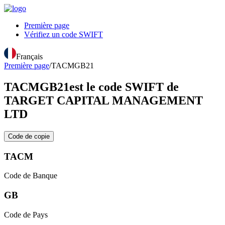
Première page
Vérifiez un code SWIFT
Français
Première page
/
TACMGB21
TACMGB21
est le code SWIFT de
TARGET CAPITAL MANAGEMENT
LTD
Code de copie
TACM
Code de Banque
GB
Code de Pays