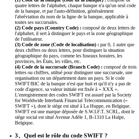
quatre lettres de l'alphabet, chaque banque n'a qu'un seul code
de la banque, et par l'auto-définition, généralement
l'abréviation du nom de la ligne de la banque, applicable à
toutes ses succursales.
(2) Code pays (Country Code) :
composé de deux lettres de
l'alphabet, il sert à distinguer le pays et la zone géographique
de l'utilisateur.
(3) Code de zone (Code de localisation) :
par 0, 1 autre que
deux chiffres ou deux lettres, pour distinguer la situation
géographique du pays, comme les fuseaux horaires, les
provinces, les États, les villes, etc.
(4) Code de la succursale (Branch Code) :
composé de trois
lettres ou chiffres, utilisé pour distinguer une succursale, une
organisation ou un département dans un pays. Si le code
SWIFT/BIC de la banque n'est que huit et qu'il n'y a pas de
code d'agence, sa valeur initiale est fixée à « XXX ».
L'enregistrement des codes SWIFT est assuré par la Society
for Worldwide Interbank Financial Telecommunication («
SWIFT »), dont le siège est situé à La Huppe, en Belgique.
SWIFT est une marque déposée de S.W.I.F.T. SCRL, dont le
siège social est situé Avenue Adèle 1, B-1310 La Hulpe,
Belgique.
3、Quel est le rôle du code SWIFT ?