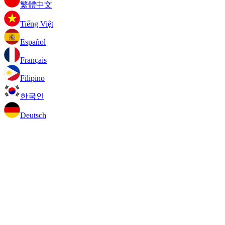
繁體中文
Tiếng Việt
Español
Français
Filipino
한국인
Deutsch