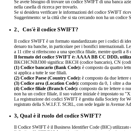
Se avete bisogno di trovare un codice SWIFT di una banca aziendal
nella casella di ricerca per trovarlo.
Se si desidera verificare le informazioni del codice SWIFT ricevu
Suggerimento: se la città che si sta cercando non ha un codice SWI
2、Cos'è il codice SWIFT?
Il codice SWIFT è un formato standardizzato per i codici di ident
denaro tra banche, in particolare per i bonifici internazionali. 
a 11 cifre si riferiscono a una specifica filiale, mentre quelli a 
Il formato del codice SWIFT è: AAAA BB CC DDD, util
BKCHCNBJ300 significa: BKCH (codice bancario), CN (codice pa
(1) Codice bancario (Bank Code):
è composto da quattro lette
si applica a tutte le sue filiali.
(2) Codice Paese (Country Code):
è composto da due lettere de
(3) Codice area (Location Code):
composto da 0, 1 oltre a due
(4) Codice filiale (Branch Code):
composto da tre lettere o num
non ha un codice filiale, il suo valore iniziale è impostato su 
La registrazione dei codici SWIFT è gestita dalla Society for
registrato della S.W.I.F.T. SCRL, con sede legale in Avenue A
3, Qual è il ruolo del codice SWIFT?
Il Codice SWIFT è il Business Identifier Code (BIC) utilizzato da