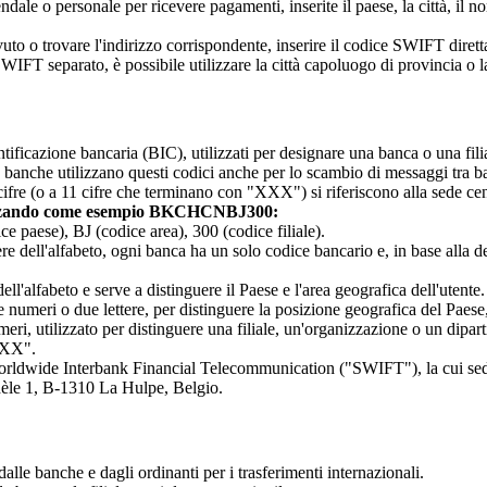
e o personale per ricevere pagamenti, inserite il paese, la città, il nom
to o trovare l'indirizzo corrispondente, inserire il codice SWIFT diretta
FT separato, è possibile utilizzare la città capoluogo di provincia o la f
ificazione bancaria (BIC), utilizzati per designare una banca o una filial
Le banche utilizzano questi codici anche per lo scambio di messaggi tra 
8 cifre (o a 11 cifre che terminano con "XXX") si riferiscono alla sede cent
izzando come esempio BKCHCNBJ300:
ese), BJ (codice area), 300 (codice filiale).
re dell'alfabeto, ogni banca ha un solo codice bancario e, in base alla d
ll'alfabeto e serve a distinguere il Paese e l'area geografica dell'utente.
 numeri o due lettere, per distinguere la posizione geografica del Paese, c
eri, utilizzato per distinguere una filiale, un'organizzazione o un dip
"XXX".
 Worldwide Interbank Financial Telecommunication ("SWIFT"), la cui se
dèle 1, B-1310 La Hulpe, Belgio.
lle banche e dagli ordinanti per i trasferimenti internazionali.