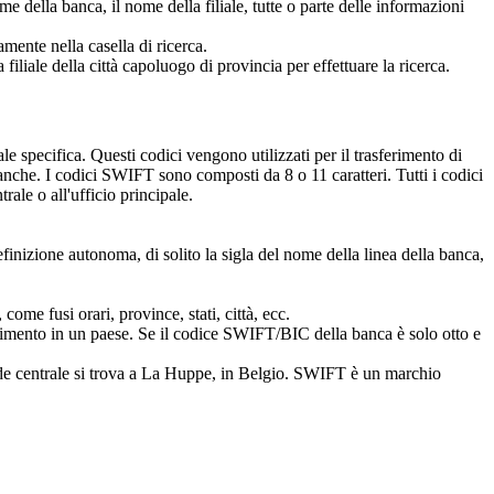
e della banca, il nome della filiale, tutte o parte delle informazioni
mente nella casella di ricerca.
iliale della città capoluogo di provincia per effettuare la ricerca.
e specifica. Questi codici vengono utilizzati per il trasferimento di
banche. I codici SWIFT sono composti da 8 o 11 caratteri. Tutti i codici
rale o all'ufficio principale.
efinizione autonoma, di solito la sigla del nome della linea della banca,
ome fusi orari, province, stati, città, ecc.
artimento in un paese. Se il codice SWIFT/BIC della banca è solo otto e
de centrale si trova a La Huppe, in Belgio. SWIFT è un marchio