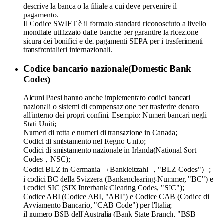
descrive la banca o la filiale a cui deve pervenire il
pagamento.
Il Codice SWIFT è il formato standard riconosciuto a livello
mondiale utilizzato dalle banche per garantire la ricezione
sicura dei bonifici e dei pagamenti SEPA per i trasferimenti
transfrontalieri internazionali.
Codice bancario nazionale(Domestic Bank
Codes)
Alcuni Paesi hanno anche implementato codici bancari
nazionali o sistemi di compensazione per trasferire denaro
all'interno dei propri confini. Esempio: Numeri bancari negli
Stati Uniti;
Numeri di rotta e numeri di transazione in Canada;
Codici di smistamento nel Regno Unito;
Codici di smistamento nazionale in Irlanda(National Sort
Codes，NSC);
Codici BLZ in Germania （Bankleitzahl ，"BLZ Codes"）;
i codici BC della Svizzera (Bankenclearing-Nummer, "BC") e
i codici SIC (SIX Interbank Clearing Codes, "SIC");
Codice ABI (Codice ABI, "ABI") e Codice CAB (Codice di
Avviamento Bancario, "CAB Code") per l'Italia;
il numero BSB dell'Australia (Bank State Branch, "BSB