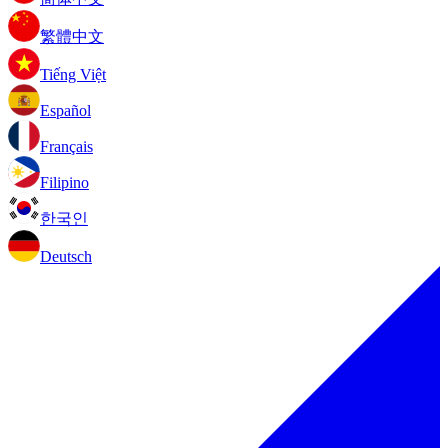
繁體中文
Tiếng Việt
Español
Français
Filipino
한국인
Deutsch