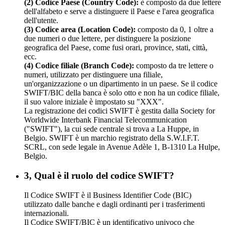
(2) Codice Paese (Country Code):
è composto da due lettere
dell'alfabeto e serve a distinguere il Paese e l'area geografica
dell'utente.
(3) Codice area (Location Code):
composto da 0, 1 oltre a
due numeri o due lettere, per distinguere la posizione
geografica del Paese, come fusi orari, province, stati, città,
ecc.
(4) Codice filiale (Branch Code):
composto da tre lettere o
numeri, utilizzato per distinguere una filiale,
un'organizzazione o un dipartimento in un paese. Se il codice
SWIFT/BIC della banca è solo otto e non ha un codice filiale,
il suo valore iniziale è impostato su "XXX".
La registrazione dei codici SWIFT è gestita dalla Society for
Worldwide Interbank Financial Telecommunication
("SWIFT"), la cui sede centrale si trova a La Huppe, in
Belgio. SWIFT è un marchio registrato della S.W.I.F.T.
SCRL, con sede legale in Avenue Adèle 1, B-1310 La Hulpe,
Belgio.
3, Qual è il ruolo del codice SWIFT?
Il Codice SWIFT è il Business Identifier Code (BIC)
utilizzato dalle banche e dagli ordinanti per i trasferimenti
internazionali.
Il Codice SWIFT/BIC è un identificativo univoco che