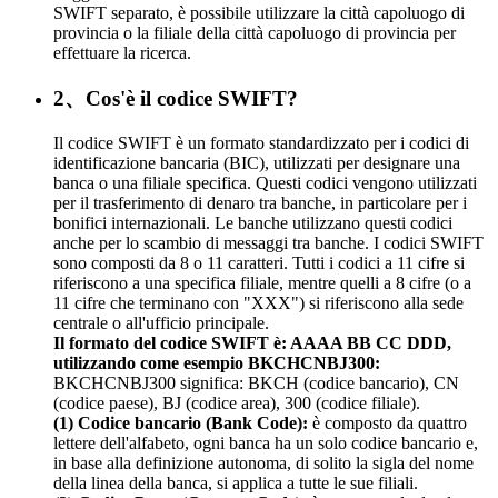
SWIFT separato, è possibile utilizzare la città capoluogo di
provincia o la filiale della città capoluogo di provincia per
effettuare la ricerca.
2、Cos'è il codice SWIFT?
Il codice SWIFT è un formato standardizzato per i codici di
identificazione bancaria (BIC), utilizzati per designare una
banca o una filiale specifica. Questi codici vengono utilizzati
per il trasferimento di denaro tra banche, in particolare per i
bonifici internazionali. Le banche utilizzano questi codici
anche per lo scambio di messaggi tra banche. I codici SWIFT
sono composti da 8 o 11 caratteri. Tutti i codici a 11 cifre si
riferiscono a una specifica filiale, mentre quelli a 8 cifre (o a
11 cifre che terminano con "XXX") si riferiscono alla sede
centrale o all'ufficio principale.
Il formato del codice SWIFT è: AAAA BB CC DDD,
utilizzando come esempio BKCHCNBJ300:
BKCHCNBJ300 significa: BKCH (codice bancario), CN
(codice paese), BJ (codice area), 300 (codice filiale).
(1) Codice bancario (Bank Code):
è composto da quattro
lettere dell'alfabeto, ogni banca ha un solo codice bancario e,
in base alla definizione autonoma, di solito la sigla del nome
della linea della banca, si applica a tutte le sue filiali.