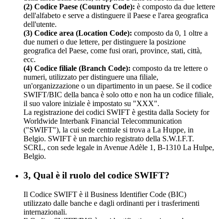
(2) Codice Paese (Country Code):
è composto da due lettere
dell'alfabeto e serve a distinguere il Paese e l'area geografica
dell'utente.
(3) Codice area (Location Code):
composto da 0, 1 oltre a
due numeri o due lettere, per distinguere la posizione
geografica del Paese, come fusi orari, province, stati, città,
ecc.
(4) Codice filiale (Branch Code):
composto da tre lettere o
numeri, utilizzato per distinguere una filiale,
un'organizzazione o un dipartimento in un paese. Se il codice
SWIFT/BIC della banca è solo otto e non ha un codice filiale,
il suo valore iniziale è impostato su "XXX".
La registrazione dei codici SWIFT è gestita dalla Society for
Worldwide Interbank Financial Telecommunication
("SWIFT"), la cui sede centrale si trova a La Huppe, in
Belgio. SWIFT è un marchio registrato della S.W.I.F.T.
SCRL, con sede legale in Avenue Adèle 1, B-1310 La Hulpe,
Belgio.
3, Qual è il ruolo del codice SWIFT?
Il Codice SWIFT è il Business Identifier Code (BIC)
utilizzato dalle banche e dagli ordinanti per i trasferimenti
internazionali.