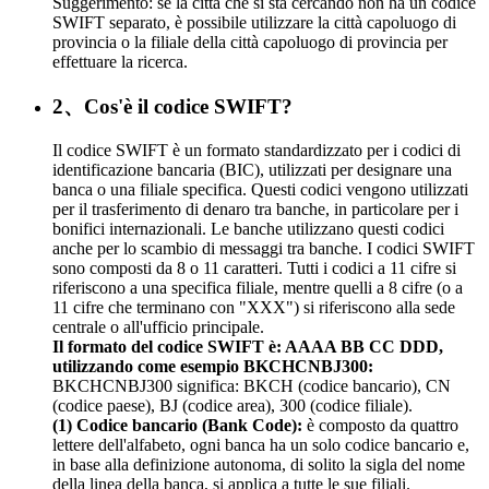
Suggerimento: se la città che si sta cercando non ha un codice
SWIFT separato, è possibile utilizzare la città capoluogo di
provincia o la filiale della città capoluogo di provincia per
effettuare la ricerca.
2、Cos'è il codice SWIFT?
Il codice SWIFT è un formato standardizzato per i codici di
identificazione bancaria (BIC), utilizzati per designare una
banca o una filiale specifica. Questi codici vengono utilizzati
per il trasferimento di denaro tra banche, in particolare per i
bonifici internazionali. Le banche utilizzano questi codici
anche per lo scambio di messaggi tra banche. I codici SWIFT
sono composti da 8 o 11 caratteri. Tutti i codici a 11 cifre si
riferiscono a una specifica filiale, mentre quelli a 8 cifre (o a
11 cifre che terminano con "XXX") si riferiscono alla sede
centrale o all'ufficio principale.
Il formato del codice SWIFT è: AAAA BB CC DDD,
utilizzando come esempio BKCHCNBJ300:
BKCHCNBJ300 significa: BKCH (codice bancario), CN
(codice paese), BJ (codice area), 300 (codice filiale).
(1) Codice bancario (Bank Code):
è composto da quattro
lettere dell'alfabeto, ogni banca ha un solo codice bancario e,
in base alla definizione autonoma, di solito la sigla del nome
della linea della banca, si applica a tutte le sue filiali.