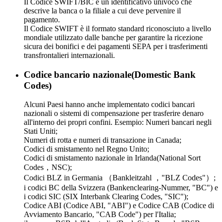
Il Codice SWIFT/BIC è un identificativo univoco che
descrive la banca o la filiale a cui deve pervenire il
pagamento.
Il Codice SWIFT è il formato standard riconosciuto a livello
mondiale utilizzato dalle banche per garantire la ricezione
sicura dei bonifici e dei pagamenti SEPA per i trasferimenti
transfrontalieri internazionali.
Codice bancario nazionale(Domestic Bank
Codes)
Alcuni Paesi hanno anche implementato codici bancari
nazionali o sistemi di compensazione per trasferire denaro
all'interno dei propri confini. Esempio: Numeri bancari negli
Stati Uniti;
Numeri di rotta e numeri di transazione in Canada;
Codici di smistamento nel Regno Unito;
Codici di smistamento nazionale in Irlanda(National Sort
Codes，NSC);
Codici BLZ in Germania （Bankleitzahl ，"BLZ Codes"）;
i codici BC della Svizzera (Bankenclearing-Nummer, "BC") e
i codici SIC (SIX Interbank Clearing Codes, "SIC");
Codice ABI (Codice ABI, "ABI") e Codice CAB (Codice di
Avviamento Bancario, "CAB Code") per l'Italia;