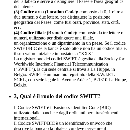
dell'alfabeto e serve a distinguere il Paese e l'area geografica
dell'utente.
(3) Codice area (Location Code):
composto da 0, 1 oltre a
due numeri o due lettere, per distinguere la posizione
geografica del Paese, come fusi orari, province, stati, città,
ecc.
(4) Codice filiale (Branch Code):
composto da tre lettere o
numeri, utilizzato per distinguere una filiale,
un'organizzazione o un dipartimento in un paese. Se il codice
SWIFT/BIC della banca è solo otto e non ha un codice filiale,
il suo valore iniziale è impostato su "XXX".
La registrazione dei codici SWIFT è gestita dalla Society for
Worldwide Interbank Financial Telecommunication
("SWIFT"), la cui sede centrale si trova a La Huppe, in
Belgio. SWIFT è un marchio registrato della S.W.I.F.T.
SCRL, con sede legale in Avenue Adèle 1, B-1310 La Hulpe,
Belgio.
3, Qual è il ruolo del codice SWIFT?
Il Codice SWIFT è il Business Identifier Code (BIC)
utilizzato dalle banche e dagli ordinanti per i trasferimenti
internazionali.
Il Codice SWIFT/BIC è un identificativo univoco che
descrive la banca o la filiale a cui deve pervenire il