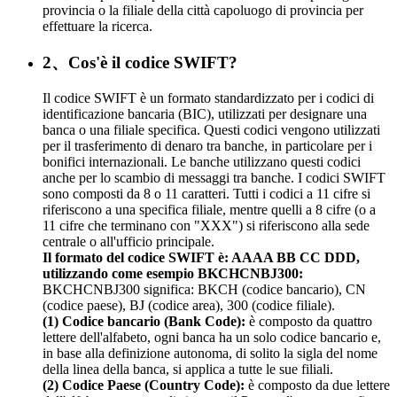
provincia o la filiale della città capoluogo di provincia per
effettuare la ricerca.
2、Cos'è il codice SWIFT?
Il codice SWIFT è un formato standardizzato per i codici di
identificazione bancaria (BIC), utilizzati per designare una
banca o una filiale specifica. Questi codici vengono utilizzati
per il trasferimento di denaro tra banche, in particolare per i
bonifici internazionali. Le banche utilizzano questi codici
anche per lo scambio di messaggi tra banche. I codici SWIFT
sono composti da 8 o 11 caratteri. Tutti i codici a 11 cifre si
riferiscono a una specifica filiale, mentre quelli a 8 cifre (o a
11 cifre che terminano con "XXX") si riferiscono alla sede
centrale o all'ufficio principale.
Il formato del codice SWIFT è: AAAA BB CC DDD,
utilizzando come esempio BKCHCNBJ300:
BKCHCNBJ300 significa: BKCH (codice bancario), CN
(codice paese), BJ (codice area), 300 (codice filiale).
(1) Codice bancario (Bank Code):
è composto da quattro
lettere dell'alfabeto, ogni banca ha un solo codice bancario e,
in base alla definizione autonoma, di solito la sigla del nome
della linea della banca, si applica a tutte le sue filiali.
(2) Codice Paese (Country Code):
è composto da due lettere