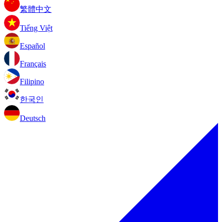
繁體中文
Tiếng Việt
Español
Français
Filipino
한국인
Deutsch