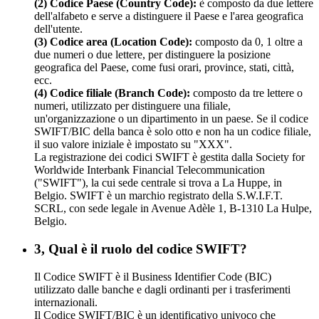
(2) Codice Paese (Country Code):
è composto da due lettere
dell'alfabeto e serve a distinguere il Paese e l'area geografica
dell'utente.
(3) Codice area (Location Code):
composto da 0, 1 oltre a
due numeri o due lettere, per distinguere la posizione
geografica del Paese, come fusi orari, province, stati, città,
ecc.
(4) Codice filiale (Branch Code):
composto da tre lettere o
numeri, utilizzato per distinguere una filiale,
un'organizzazione o un dipartimento in un paese. Se il codice
SWIFT/BIC della banca è solo otto e non ha un codice filiale,
il suo valore iniziale è impostato su "XXX".
La registrazione dei codici SWIFT è gestita dalla Society for
Worldwide Interbank Financial Telecommunication
("SWIFT"), la cui sede centrale si trova a La Huppe, in
Belgio. SWIFT è un marchio registrato della S.W.I.F.T.
SCRL, con sede legale in Avenue Adèle 1, B-1310 La Hulpe,
Belgio.
3, Qual è il ruolo del codice SWIFT?
Il Codice SWIFT è il Business Identifier Code (BIC)
utilizzato dalle banche e dagli ordinanti per i trasferimenti
internazionali.
Il Codice SWIFT/BIC è un identificativo univoco che