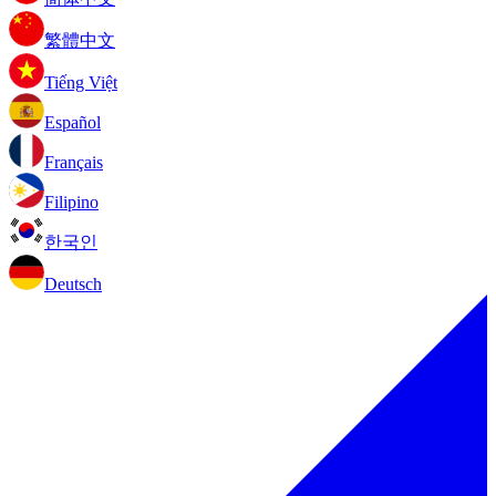
繁體中文
Tiếng Việt
Español
Français
Filipino
한국인
Deutsch