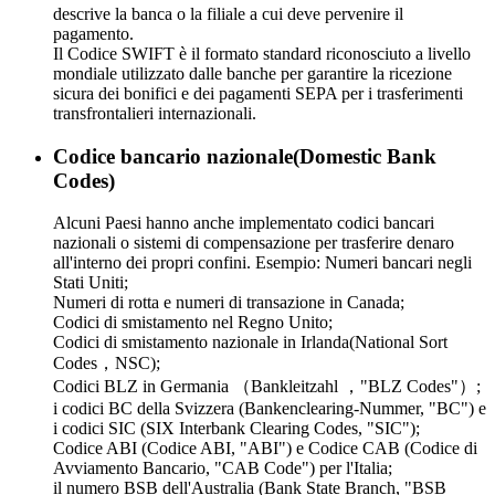
descrive la banca o la filiale a cui deve pervenire il
pagamento.
Il Codice SWIFT è il formato standard riconosciuto a livello
mondiale utilizzato dalle banche per garantire la ricezione
sicura dei bonifici e dei pagamenti SEPA per i trasferimenti
transfrontalieri internazionali.
Codice bancario nazionale(Domestic Bank
Codes)
Alcuni Paesi hanno anche implementato codici bancari
nazionali o sistemi di compensazione per trasferire denaro
all'interno dei propri confini. Esempio: Numeri bancari negli
Stati Uniti;
Numeri di rotta e numeri di transazione in Canada;
Codici di smistamento nel Regno Unito;
Codici di smistamento nazionale in Irlanda(National Sort
Codes，NSC);
Codici BLZ in Germania （Bankleitzahl ，"BLZ Codes"）;
i codici BC della Svizzera (Bankenclearing-Nummer, "BC") e
i codici SIC (SIX Interbank Clearing Codes, "SIC");
Codice ABI (Codice ABI, "ABI") e Codice CAB (Codice di
Avviamento Bancario, "CAB Code") per l'Italia;
il numero BSB dell'Australia (Bank State Branch, "BSB