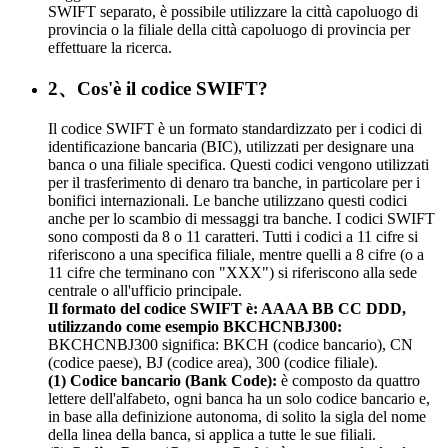
SWIFT separato, è possibile utilizzare la città capoluogo di
provincia o la filiale della città capoluogo di provincia per
effettuare la ricerca.
2、Cos'è il codice SWIFT?
Il codice SWIFT è un formato standardizzato per i codici di
identificazione bancaria (BIC), utilizzati per designare una
banca o una filiale specifica. Questi codici vengono utilizzati
per il trasferimento di denaro tra banche, in particolare per i
bonifici internazionali. Le banche utilizzano questi codici
anche per lo scambio di messaggi tra banche. I codici SWIFT
sono composti da 8 o 11 caratteri. Tutti i codici a 11 cifre si
riferiscono a una specifica filiale, mentre quelli a 8 cifre (o a
11 cifre che terminano con "XXX") si riferiscono alla sede
centrale o all'ufficio principale.
Il formato del codice SWIFT è: AAAA BB CC DDD,
utilizzando come esempio BKCHCNBJ300:
BKCHCNBJ300 significa: BKCH (codice bancario), CN
(codice paese), BJ (codice area), 300 (codice filiale).
(1) Codice bancario (Bank Code):
è composto da quattro
lettere dell'alfabeto, ogni banca ha un solo codice bancario e,
in base alla definizione autonoma, di solito la sigla del nome
della linea della banca, si applica a tutte le sue filiali.