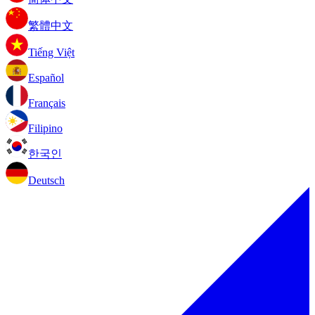
繁體中文
Tiếng Việt
Español
Français
Filipino
한국인
Deutsch