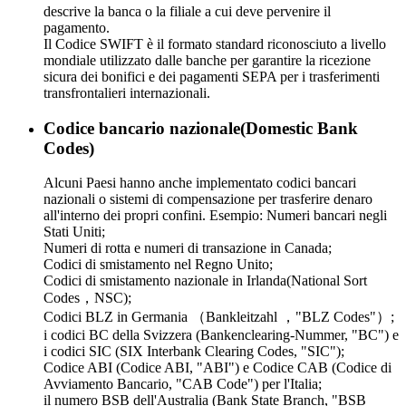
descrive la banca o la filiale a cui deve pervenire il
pagamento.
Il Codice SWIFT è il formato standard riconosciuto a livello
mondiale utilizzato dalle banche per garantire la ricezione
sicura dei bonifici e dei pagamenti SEPA per i trasferimenti
transfrontalieri internazionali.
Codice bancario nazionale(Domestic Bank
Codes)
Alcuni Paesi hanno anche implementato codici bancari
nazionali o sistemi di compensazione per trasferire denaro
all'interno dei propri confini. Esempio: Numeri bancari negli
Stati Uniti;
Numeri di rotta e numeri di transazione in Canada;
Codici di smistamento nel Regno Unito;
Codici di smistamento nazionale in Irlanda(National Sort
Codes，NSC);
Codici BLZ in Germania （Bankleitzahl ，"BLZ Codes"）;
i codici BC della Svizzera (Bankenclearing-Nummer, "BC") e
i codici SIC (SIX Interbank Clearing Codes, "SIC");
Codice ABI (Codice ABI, "ABI") e Codice CAB (Codice di
Avviamento Bancario, "CAB Code") per l'Italia;
il numero BSB dell'Australia (Bank State Branch, "BSB