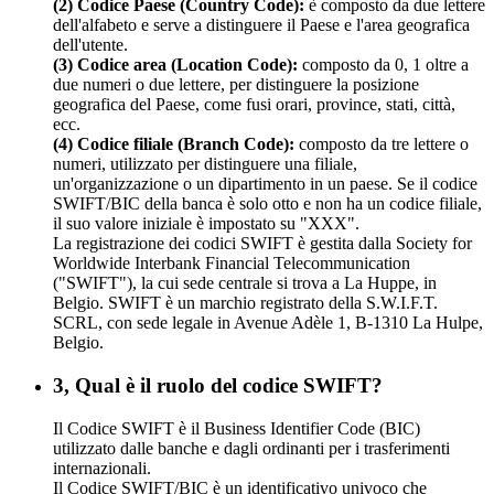
(2) Codice Paese (Country Code):
è composto da due lettere
dell'alfabeto e serve a distinguere il Paese e l'area geografica
dell'utente.
(3) Codice area (Location Code):
composto da 0, 1 oltre a
due numeri o due lettere, per distinguere la posizione
geografica del Paese, come fusi orari, province, stati, città,
ecc.
(4) Codice filiale (Branch Code):
composto da tre lettere o
numeri, utilizzato per distinguere una filiale,
un'organizzazione o un dipartimento in un paese. Se il codice
SWIFT/BIC della banca è solo otto e non ha un codice filiale,
il suo valore iniziale è impostato su "XXX".
La registrazione dei codici SWIFT è gestita dalla Society for
Worldwide Interbank Financial Telecommunication
("SWIFT"), la cui sede centrale si trova a La Huppe, in
Belgio. SWIFT è un marchio registrato della S.W.I.F.T.
SCRL, con sede legale in Avenue Adèle 1, B-1310 La Hulpe,
Belgio.
3, Qual è il ruolo del codice SWIFT?
Il Codice SWIFT è il Business Identifier Code (BIC)
utilizzato dalle banche e dagli ordinanti per i trasferimenti
internazionali.
Il Codice SWIFT/BIC è un identificativo univoco che