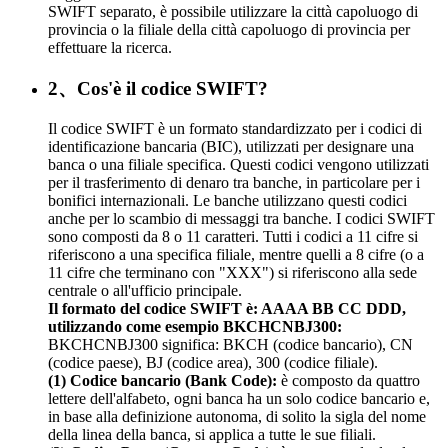
SWIFT separato, è possibile utilizzare la città capoluogo di
provincia o la filiale della città capoluogo di provincia per
effettuare la ricerca.
2、Cos'è il codice SWIFT?
Il codice SWIFT è un formato standardizzato per i codici di
identificazione bancaria (BIC), utilizzati per designare una
banca o una filiale specifica. Questi codici vengono utilizzati
per il trasferimento di denaro tra banche, in particolare per i
bonifici internazionali. Le banche utilizzano questi codici
anche per lo scambio di messaggi tra banche. I codici SWIFT
sono composti da 8 o 11 caratteri. Tutti i codici a 11 cifre si
riferiscono a una specifica filiale, mentre quelli a 8 cifre (o a
11 cifre che terminano con "XXX") si riferiscono alla sede
centrale o all'ufficio principale.
Il formato del codice SWIFT è: AAAA BB CC DDD,
utilizzando come esempio BKCHCNBJ300:
BKCHCNBJ300 significa: BKCH (codice bancario), CN
(codice paese), BJ (codice area), 300 (codice filiale).
(1) Codice bancario (Bank Code):
è composto da quattro
lettere dell'alfabeto, ogni banca ha un solo codice bancario e,
in base alla definizione autonoma, di solito la sigla del nome
della linea della banca, si applica a tutte le sue filiali.