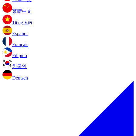
繁體中文
Tiếng Việt
Español
Français
Filipino
한국인
Deutsch