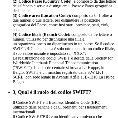
(2) Codice Paese (Country Code):
è composto da due lettere
dell'alfabeto e serve a distinguere il Paese e l'area geografica
dell'utente.
(3) Codice area (Location Code):
composto da 0, 1 oltre a
due numeri o due lettere, per distinguere la posizione
geografica del Paese, come fusi orari, province, stati, città,
ecc.
(4) Codice filiale (Branch Code):
composto da tre lettere o
numeri, utilizzato per distinguere una filiale,
un'organizzazione o un dipartimento in un paese. Se il codice
SWIFT/BIC della banca è solo otto e non ha un codice filiale,
il suo valore iniziale è impostato su "XXX".
La registrazione dei codici SWIFT è gestita dalla Society for
Worldwide Interbank Financial Telecommunication
("SWIFT"), la cui sede centrale si trova a La Huppe, in
Belgio. SWIFT è un marchio registrato della S.W.I.F.T.
SCRL, con sede legale in Avenue Adèle 1, B-1310 La Hulpe,
Belgio.
3, Qual è il ruolo del codice SWIFT?
Il Codice SWIFT è il Business Identifier Code (BIC)
utilizzato dalle banche e dagli ordinanti per i trasferimenti
internazionali.
Il Codice SWIFT/BIC è un identificativo univoco che