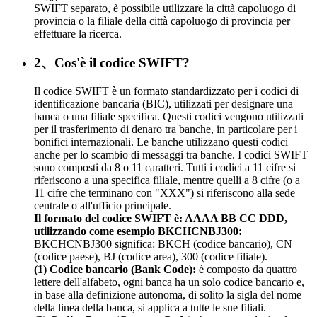
SWIFT separato, è possibile utilizzare la città capoluogo di
provincia o la filiale della città capoluogo di provincia per
effettuare la ricerca.
2、Cos'è il codice SWIFT?
Il codice SWIFT è un formato standardizzato per i codici di
identificazione bancaria (BIC), utilizzati per designare una
banca o una filiale specifica. Questi codici vengono utilizzati
per il trasferimento di denaro tra banche, in particolare per i
bonifici internazionali. Le banche utilizzano questi codici
anche per lo scambio di messaggi tra banche. I codici SWIFT
sono composti da 8 o 11 caratteri. Tutti i codici a 11 cifre si
riferiscono a una specifica filiale, mentre quelli a 8 cifre (o a
11 cifre che terminano con "XXX") si riferiscono alla sede
centrale o all'ufficio principale.
Il formato del codice SWIFT è: AAAA BB CC DDD,
utilizzando come esempio BKCHCNBJ300:
BKCHCNBJ300 significa: BKCH (codice bancario), CN
(codice paese), BJ (codice area), 300 (codice filiale).
(1) Codice bancario (Bank Code):
è composto da quattro
lettere dell'alfabeto, ogni banca ha un solo codice bancario e,
in base alla definizione autonoma, di solito la sigla del nome
della linea della banca, si applica a tutte le sue filiali.