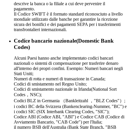
descrive la banca o la filiale a cui deve pervenire il
pagamento.
Il Codice SWIFT è il formato standard riconosciuto a livello
mondiale utilizzato dalle banche per garantire la ricezione
sicura dei bonifici e dei pagamenti SEPA per i trasferimenti
transfrontalieri internazionali.
Codice bancario nazionale(Domestic Bank
Codes)
Alcuni Paesi hanno anche implementato codici bancari
nazionali o sistemi di compensazione per trasferire denaro
all'interno dei propri confini. Esempio: Numeri bancari negli
Stati Uniti;
Numeri di rotta e numeri di transazione in Canada;
Codici di smistamento nel Regno Unito;
Codici di smistamento nazionale in Irlanda(National Sort
Codes，NSC);
Codici BLZ in Germania （Bankleitzahl ，"BLZ Codes"）;
i codici BC della Svizzera (Bankenclearing-Nummer, "BC") e
i codici SIC (SIX Interbank Clearing Codes, "SIC");
Codice ABI (Codice ABI, "ABI") e Codice CAB (Codice di
Avviamento Bancario, "CAB Code") per l'Italia;
il numero BSB dell'Australia (Bank State Branch, "BSB