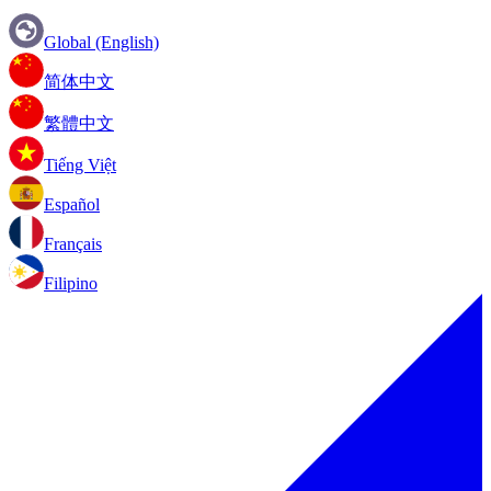
Global (English)
简体中文
繁體中文
Tiếng Việt
Español
Français
Filipino