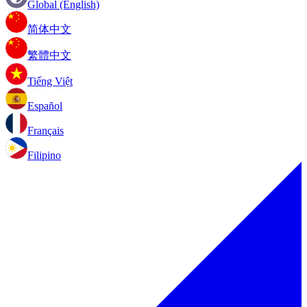
Global (English)
简体中文
繁體中文
Tiếng Việt
Español
Français
Filipino