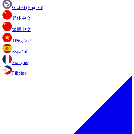
Global (English)
简体中文
繁體中文
Tiếng Việt
Español
Français
Filipino