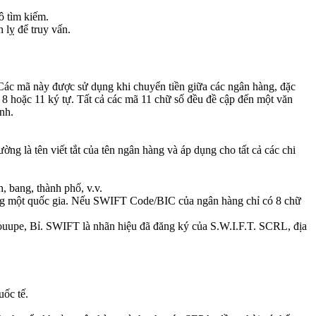
ô tìm kiếm.
 lỵ để truy vấn.
ác mã này được sử dụng khi chuyển tiền giữa các ngân hàng, đặc
8 hoặc 11 ký tự. Tất cả các mã 11 chữ số đều đề cập đến một văn
nh.
g là tên viết tắt của tên ngân hàng và áp dụng cho tất cả các chi
h, bang, thành phố, v.v.
ong một quốc gia. Nếu SWIFT Code/BIC của ngân hàng chỉ có 8 chữ
ouupe, Bỉ. SWIFT là nhãn hiệu đã đăng ký của S.W.I.F.T. SCRL, địa
ốc tế.