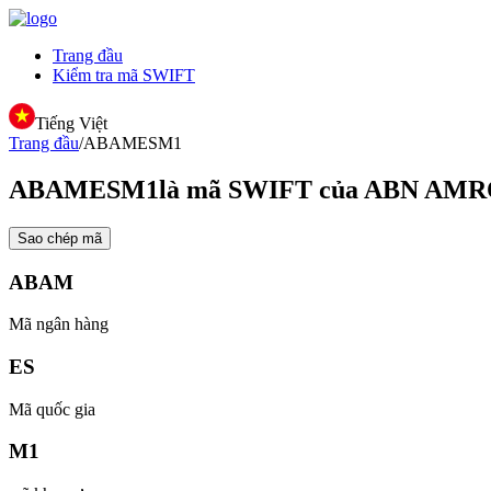
Trang đầu
Kiểm tra mã SWIFT
Tiếng Việt
Trang đầu
/
ABAMESM1
ABAMESM1
là mã SWIFT của ABN AMRO 
Sao chép mã
ABAM
Mã ngân hàng
ES
Mã quốc gia
M1