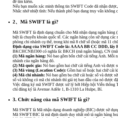
để tìm kiếm.
Nếu bạn muốn xác minh thông tin SWIFT Code đã nhận được, h
Nhắc nhở nhiệt tình: Nếu thành phố bạn đang truy vấn không có
2、Mã SWIFT là gì?
Mã SWIFT là định dạng chuẩn cho Mã nhận dạng ngân hàng (BI
biệt là chuyển khoản quốc tế. Các ngân hàng còn sử dụng các 
phòng chi nhánh cụ thể, trong khi mã 8 chữ số (hoặc mã 11 ch
Định dạng của SWIFT Code là: AAAA BB CC DDD, lấy 
BKCHCNBJ300 có nghĩa là: BKCH (mã ngân hàng), CN (mã quố
(1) Mã ngân hàng:
Nó bao gồm bốn chữ cái tiếng Anh. Mỗi ngâ
nhánh của ngân hàng đó.
(2) Mã quốc gia:
Nó bao gồm hai chữ cái tiếng Anh và được sử
(3) Mã vùng (Location Code):
Gồm hai số hoặc hai chữ cái khá
(4) Mã chi nhánh:
Nó bao gồm ba chữ cái hoặc số và được sử
số và không có mã chi nhánh thì giá trị ban đầu của nó được 
Việc đăng ký mã SWIFT được xử lý bởi Hiệp hội Viễn thông Tà
chỉ đăng ký là Avenue Adèle 1, B-1310 La Hulpe, Bỉ.
3. Chức năng của mã SWIFT là gì?
Mã SWIFT là Mã nhận dạng doanh nghiệp (BIC) được sử dụng b
Mã SWIFT/BIC là mã định danh duy nhất mô tả ngân hàng hoặc