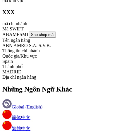
mã khu vực
XXX
mã chi nhánh
Mã SWIFT
ABAMESM1
Sao chép mã
Tên ngân hàng
ABN AMRO S.A. S.V.B.
Thông tin chi nhánh
Quốc gia/Khu vực
Spain
Thành phố
MADRID
Địa chỉ ngân hàng
Những Ngôn Ngữ Khác
Global (English)
简体中文
繁體中文