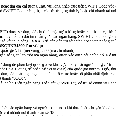
oặc tìm địa chỉ tương ứng, vui lòng nhập trực tiếp SWIFT Code vào 
 SWIFT Code riêng, bạn có thể sử dụng tỉnh lỵ hoặc chi nhánh tại tỉnh
C) được sử dụng để chỉ định một ngân hàng hoặc chi nhánh cụ thể. C
mã này để trao đổi tin nhắn giữa các ngân hàng. SWIFT Code bao gồm 
ữ số kết thúc bằng "XXX") đề cập đến trụ sở chính hoặc văn phòng chí
BKCHNBJ300 làm ví dụ:
c gia), BJ (mã vùng), 300 (mã chi nhánh).
n hàng chỉ có một mã ngân hàng, được xác định bởi chính nó. Nó thườn
 dụng để phân biệt quốc gia và khu vực địa lý nơi người dùng cư trú.
c 0 và 1, dùng để phân biệt vị trí địa lý của quốc gia như múi giờ, tỉn
 dụng để phân biệt một chi nhánh, tổ chức hoặc bộ phận nhất định tr
đặt thành "XXX".
i chính Liên ngân hàng Toàn cầu ("SWIFT"), có trụ sở chính tại Lah
ởi các ngân hàng và người thanh toán khi thực hiện chuyển khoản qu
 chi nhánh nơi thanh toán sẽ đến.