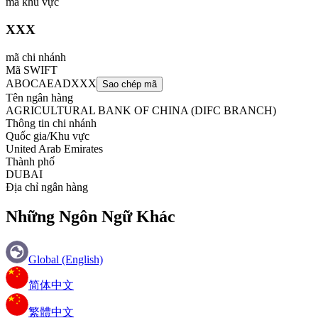
mã khu vực
XXX
mã chi nhánh
Mã SWIFT
ABOCAEADXXX
Sao chép mã
Tên ngân hàng
AGRICULTURAL BANK OF CHINA (DIFC BRANCH)
Thông tin chi nhánh
Quốc gia/Khu vực
United Arab Emirates
Thành phố
DUBAI
Địa chỉ ngân hàng
Những Ngôn Ngữ Khác
Global (English)
简体中文
繁體中文