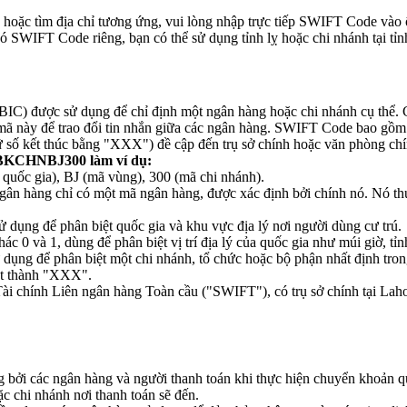
oặc tìm địa chỉ tương ứng, vui lòng nhập trực tiếp SWIFT Code vào 
 SWIFT Code riêng, bạn có thể sử dụng tỉnh lỵ hoặc chi nhánh tại tỉnh
C) được sử dụng để chỉ định một ngân hàng hoặc chi nhánh cụ thể. C
mã này để trao đổi tin nhắn giữa các ngân hàng. SWIFT Code bao gồm 
ữ số kết thúc bằng "XXX") đề cập đến trụ sở chính hoặc văn phòng chí
BKCHNBJ300 làm ví dụ:
c gia), BJ (mã vùng), 300 (mã chi nhánh).
n hàng chỉ có một mã ngân hàng, được xác định bởi chính nó. Nó thườn
 dụng để phân biệt quốc gia và khu vực địa lý nơi người dùng cư trú.
c 0 và 1, dùng để phân biệt vị trí địa lý của quốc gia như múi giờ, tỉn
 dụng để phân biệt một chi nhánh, tổ chức hoặc bộ phận nhất định tr
đặt thành "XXX".
i chính Liên ngân hàng Toàn cầu ("SWIFT"), có trụ sở chính tại Lah
ởi các ngân hàng và người thanh toán khi thực hiện chuyển khoản qu
 chi nhánh nơi thanh toán sẽ đến.