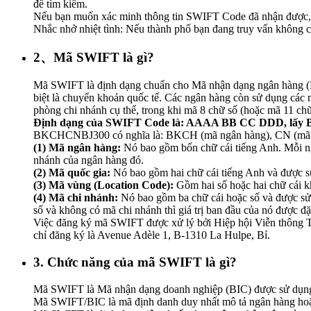
để tìm kiếm.
Nếu bạn muốn xác minh thông tin SWIFT Code đã nhận được, h
Nhắc nhở nhiệt tình: Nếu thành phố bạn đang truy vấn không có
2、Mã SWIFT là gì?
Mã SWIFT là định dạng chuẩn cho Mã nhận dạng ngân hàng (BI
biệt là chuyển khoản quốc tế. Các ngân hàng còn sử dụng các 
phòng chi nhánh cụ thể, trong khi mã 8 chữ số (hoặc mã 11 ch
Định dạng của SWIFT Code là: AAAA BB CC DDD, lấy 
BKCHCNBJ300 có nghĩa là: BKCH (mã ngân hàng), CN (mã quố
(1) Mã ngân hàng:
Nó bao gồm bốn chữ cái tiếng Anh. Mỗi ngâ
nhánh của ngân hàng đó.
(2) Mã quốc gia:
Nó bao gồm hai chữ cái tiếng Anh và được sử
(3) Mã vùng (Location Code):
Gồm hai số hoặc hai chữ cái khá
(4) Mã chi nhánh:
Nó bao gồm ba chữ cái hoặc số và được sử
số và không có mã chi nhánh thì giá trị ban đầu của nó được 
Việc đăng ký mã SWIFT được xử lý bởi Hiệp hội Viễn thông Tà
chỉ đăng ký là Avenue Adèle 1, B-1310 La Hulpe, Bỉ.
3. Chức năng của mã SWIFT là gì?
Mã SWIFT là Mã nhận dạng doanh nghiệp (BIC) được sử dụng b
Mã SWIFT/BIC là mã định danh duy nhất mô tả ngân hàng hoặc