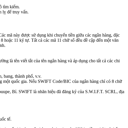
ô tìm kiếm.
 lỵ để truy vấn.
ác mã này được sử dụng khi chuyển tiền giữa các ngân hàng, đặc
8 hoặc 11 ký tự. Tất cả các mã 11 chữ số đều đề cập đến một văn
nh.
g là tên viết tắt của tên ngân hàng và áp dụng cho tất cả các chi
h, bang, thành phố, v.v.
ong một quốc gia. Nếu SWIFT Code/BIC của ngân hàng chỉ có 8 chữ
ouupe, Bỉ. SWIFT là nhãn hiệu đã đăng ký của S.W.I.F.T. SCRL, địa
ốc tế.