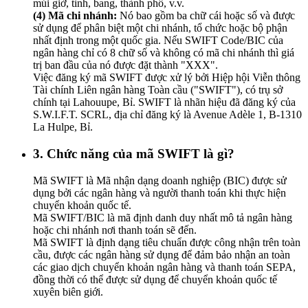
múi giờ, tỉnh, bang, thành phố, v.v.
(4) Mã chi nhánh:
Nó bao gồm ba chữ cái hoặc số và được
sử dụng để phân biệt một chi nhánh, tổ chức hoặc bộ phận
nhất định trong một quốc gia. Nếu SWIFT Code/BIC của
ngân hàng chỉ có 8 chữ số và không có mã chi nhánh thì giá
trị ban đầu của nó được đặt thành "XXX".
Việc đăng ký mã SWIFT được xử lý bởi Hiệp hội Viễn thông
Tài chính Liên ngân hàng Toàn cầu ("SWIFT"), có trụ sở
chính tại Lahouupe, Bỉ. SWIFT là nhãn hiệu đã đăng ký của
S.W.I.F.T. SCRL, địa chỉ đăng ký là Avenue Adèle 1, B-1310
La Hulpe, Bỉ.
3. Chức năng của mã SWIFT là gì?
Mã SWIFT là Mã nhận dạng doanh nghiệp (BIC) được sử
dụng bởi các ngân hàng và người thanh toán khi thực hiện
chuyển khoản quốc tế.
Mã SWIFT/BIC là mã định danh duy nhất mô tả ngân hàng
hoặc chi nhánh nơi thanh toán sẽ đến.
Mã SWIFT là định dạng tiêu chuẩn được công nhận trên toàn
cầu, được các ngân hàng sử dụng để đảm bảo nhận an toàn
các giao dịch chuyển khoản ngân hàng và thanh toán SEPA,
đồng thời có thể được sử dụng để chuyển khoản quốc tế
xuyên biên giới.