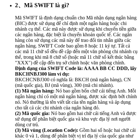
2、Mã SWIFT là gì?
Mã SWIFT là định dạng chuẩn cho Mã nhận dạng ngân hàng
(BIC) được sử dụng để chỉ định một ngân hàng hoặc chi
nhánh cụ thể. Các mã này được sử dụng khi chuyển tiền giữa
các ngân hàng, đặc biệt là chuyển khoản quốc tế. Các ngân
hàng còn sử dụng các mã này để trao đổi tin nhắn giữa các
ngân hàng. SWIFT Code bao gồm 8 hoặc 11 ký tự. Tất cả
các mã 11 chữ số đều đề cập đến một văn phòng chi nhánh cụ
thể, trong khi mã 8 chữ số (hoặc mã 11 chữ số kết thúc bằng
"XXX") đề cập đến trụ sở chính hoặc văn phòng chính.
Định dạng của SWIFT Code là: AAAA BB CC DDD, lấy
BKCHNBJ300 làm ví dụ:
BKCHCNBJ300 có nghĩa là: BKCH (mã ngân hàng), CN
(mã quốc gia), BJ (mã vùng), 300 (mã chi nhánh).
(1) Mã ngân hàng:
Nó bao gồm bốn chữ cái tiếng Anh. Mỗi
ngân hàng chỉ có một mã ngân hàng, được xác định bởi chính
nó. Nó thường là tên viết tắt của tên ngân hàng và áp dụng
cho tất cả các chi nhánh của ngân hàng đó.
(2) Mã quốc gia:
Nó bao gồm hai chữ cái tiếng Anh và được
sử dụng để phân biệt quốc gia và khu vực địa lý nơi người
dùng cư trú.
(3) Mã vùng (Location Code):
Gồm hai số hoặc hai chữ cái
khác 0 và 1, dùng để phân biệt vị trí địa lý của quốc gia như