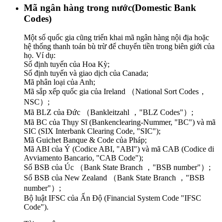
Mã ngân hàng trong nước(Domestic Bank
Codes)
Một số quốc gia cũng triển khai mã ngân hàng nội địa hoặc
hệ thống thanh toán bù trừ để chuyển tiền trong biên giới của
họ. Ví dụ:
Số định tuyến của Hoa Kỳ;
Số định tuyến và giao dịch của Canada;
Mã phân loại của Anh;
Mã sắp xếp quốc gia của Ireland （National Sort Codes，
NSC）;
Mã BLZ của Đức （Bankleitzahl ，"BLZ Codes"）;
Mã BC của Thụy Sĩ (Bankenclearing-Nummer, "BC") và mã
SIC (SIX Interbank Clearing Code, "SIC");
Mã Guichet Banque & Code của Pháp;
Mã ABI của Ý (Codice ABI, "ABI") và mã CAB (Codice di
Avviamento Bancario, "CAB Code");
Số BSB của Úc （Bank State Branch ，"BSB number"）;
Số BSB của New Zealand （Bank State Branch ，"BSB
number"）;
Bộ luật IFSC của Ấn Độ (Financial System Code "IFSC
Code").