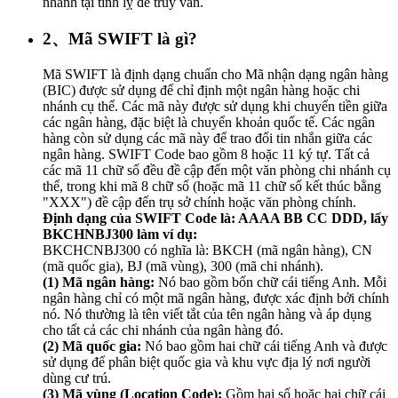
nhánh tại tỉnh lỵ để truy vấn.
2、Mã SWIFT là gì?
Mã SWIFT là định dạng chuẩn cho Mã nhận dạng ngân hàng
(BIC) được sử dụng để chỉ định một ngân hàng hoặc chi
nhánh cụ thể. Các mã này được sử dụng khi chuyển tiền giữa
các ngân hàng, đặc biệt là chuyển khoản quốc tế. Các ngân
hàng còn sử dụng các mã này để trao đổi tin nhắn giữa các
ngân hàng. SWIFT Code bao gồm 8 hoặc 11 ký tự. Tất cả
các mã 11 chữ số đều đề cập đến một văn phòng chi nhánh cụ
thể, trong khi mã 8 chữ số (hoặc mã 11 chữ số kết thúc bằng
"XXX") đề cập đến trụ sở chính hoặc văn phòng chính.
Định dạng của SWIFT Code là: AAAA BB CC DDD, lấy
BKCHNBJ300 làm ví dụ:
BKCHCNBJ300 có nghĩa là: BKCH (mã ngân hàng), CN
(mã quốc gia), BJ (mã vùng), 300 (mã chi nhánh).
(1) Mã ngân hàng:
Nó bao gồm bốn chữ cái tiếng Anh. Mỗi
ngân hàng chỉ có một mã ngân hàng, được xác định bởi chính
nó. Nó thường là tên viết tắt của tên ngân hàng và áp dụng
cho tất cả các chi nhánh của ngân hàng đó.
(2) Mã quốc gia:
Nó bao gồm hai chữ cái tiếng Anh và được
sử dụng để phân biệt quốc gia và khu vực địa lý nơi người
dùng cư trú.
(3) Mã vùng (Location Code):
Gồm hai số hoặc hai chữ cái