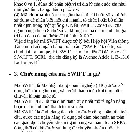
khác 0 và 1, dùng để phân biệt vị trí địa lý của quốc gia như
múi giờ, tỉnh, bang, thành phố, v.v.
(4) Mã chi nhánh:
Nó bao gồm ba chữ cái hoặc số và được
sử dụng để phân biệt một chi nhánh, tổ chức hoặc bộ phận
nhất định trong một quốc gia. Nếu SWIFT Code/BIC của
ngân hàng chỉ có 8 chữ số và không có mã chi nhánh thì giá
trị ban đầu của nó được đặt thành "XXX".
Việc đăng ký mã SWIFT được xử lý bởi Hiệp hội Viễn thông
Tài chính Liên ngân hàng Toàn cầu ("SWIFT"), có trụ sở
chính tại Lahouupe, Bỉ. SWIFT là nhãn hiệu đã đăng ký của
S.W.I.F.T. SCRL, địa chỉ đăng ký là Avenue Adèle 1, B-1310
La Hulpe, Bỉ.
3. Chức năng của mã SWIFT là gì?
Mã SWIFT là Mã nhận dạng doanh nghiệp (BIC) được sử
dụng bởi các ngân hàng và người thanh toán khi thực hiện
chuyển khoản quốc tế.
Mã SWIFT/BIC là mã định danh duy nhất mô tả ngân hàng
hoặc chi nhánh nơi thanh toán sẽ đến.
Mã SWIFT là định dạng tiêu chuẩn được công nhận trên toàn
cầu, được các ngân hàng sử dụng để đảm bảo nhận an toàn
các giao dịch chuyển khoản ngân hàng và thanh toán SEPA,
đồng thời có thể được sử dụng để chuyển khoản quốc tế