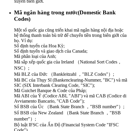
xuyên biên giới.
Mã ngân hàng trong nước(Domestic Bank
Codes)
Một số quốc gia cũng triển khai mã ngân hàng nội địa hoặc
hệ thống thanh toán bù trừ để chuyển tiền trong biên giới của
họ. Ví dụ:
Số định tuyến của Hoa Kỳ;
Số định tuyến và giao dịch của Canada;
Mã phân loại của Anh;
Mã sắp xếp quốc gia của Ireland （National Sort Codes，
NSC）;
Mã BLZ của Đức （Bankleitzahl ，"BLZ Codes"）;
Mã BC của Thụy Sĩ (Bankenclearing-Nummer, "BC") và mã
SIC (SIX Interbank Clearing Code, "SIC");
Mã Guichet Banque & Code của Pháp;
Mã ABI của Ý (Codice ABI, "ABI") và mã CAB (Codice di
Avviamento Bancario, "CAB Code");
Số BSB của Úc （Bank State Branch ，"BSB number"）;
Số BSB của New Zealand （Bank State Branch ，"BSB
number"）;
Bộ luật IFSC của Ấn Độ (Financial System Code "IFSC
Code").