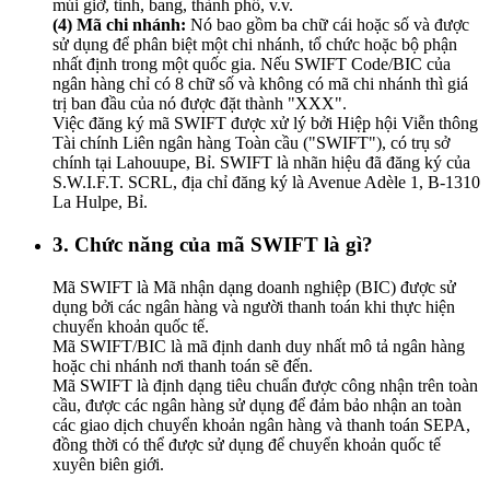
múi giờ, tỉnh, bang, thành phố, v.v.
(4) Mã chi nhánh:
Nó bao gồm ba chữ cái hoặc số và được
sử dụng để phân biệt một chi nhánh, tổ chức hoặc bộ phận
nhất định trong một quốc gia. Nếu SWIFT Code/BIC của
ngân hàng chỉ có 8 chữ số và không có mã chi nhánh thì giá
trị ban đầu của nó được đặt thành "XXX".
Việc đăng ký mã SWIFT được xử lý bởi Hiệp hội Viễn thông
Tài chính Liên ngân hàng Toàn cầu ("SWIFT"), có trụ sở
chính tại Lahouupe, Bỉ. SWIFT là nhãn hiệu đã đăng ký của
S.W.I.F.T. SCRL, địa chỉ đăng ký là Avenue Adèle 1, B-1310
La Hulpe, Bỉ.
3. Chức năng của mã SWIFT là gì?
Mã SWIFT là Mã nhận dạng doanh nghiệp (BIC) được sử
dụng bởi các ngân hàng và người thanh toán khi thực hiện
chuyển khoản quốc tế.
Mã SWIFT/BIC là mã định danh duy nhất mô tả ngân hàng
hoặc chi nhánh nơi thanh toán sẽ đến.
Mã SWIFT là định dạng tiêu chuẩn được công nhận trên toàn
cầu, được các ngân hàng sử dụng để đảm bảo nhận an toàn
các giao dịch chuyển khoản ngân hàng và thanh toán SEPA,
đồng thời có thể được sử dụng để chuyển khoản quốc tế
xuyên biên giới.