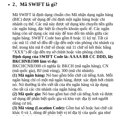
2、Mã SWIFT là gì?
Mã SWIFT là định dạng chuẩn cho Mã nhận dạng ngân hàng
(BIC) được sử dụng để chỉ định một ngân hàng hoặc chi
nhánh cụ thể. Các mã này được sử dụng khi chuyển tiền giữa
các ngân hàng, đặc biệt là chuyển khoản quốc tế. Các ngân
hàng còn sử dụng các mã này để trao đổi tin nhắn giữa các
ngân hàng. SWIFT Code bao gồm 8 hoặc 11 ký tự. Tất cả
các mã 11 chữ số đều đề cập đến một văn phòng chi nhánh cụ
thể, trong khi mã 8 chữ số (hoặc mã 11 chữ số kết thúc bằng
"XXX") đề cập đến trụ sở chính hoặc văn phòng chính.
Định dạng của SWIFT Code là: AAAA BB CC DDD, lấy
BKCHNBJ300 làm ví dụ:
BKCHCNBJ300 có nghĩa là: BKCH (mã ngân hàng), CN
(mã quốc gia), BJ (mã vùng), 300 (mã chi nhánh).
(1) Mã ngân hàng:
Nó bao gồm bốn chữ cái tiếng Anh. Mỗi
ngân hàng chỉ có một mã ngân hàng, được xác định bởi chính
nó. Nó thường là tên viết tắt của tên ngân hàng và áp dụng
cho tất cả các chi nhánh của ngân hàng đó.
(2) Mã quốc gia:
Nó bao gồm hai chữ cái tiếng Anh và được
sử dụng để phân biệt quốc gia và khu vực địa lý nơi người
dùng cư trú.
(3) Mã vùng (Location Code):
Gồm hai số hoặc hai chữ cái
khác 0 và 1, dùng để phân biệt vị trí địa lý của quốc gia như