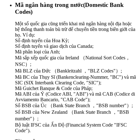
Mã ngân hàng trong nước(Domestic Bank
Codes)
Một số quốc gia cũng triển khai mã ngân hàng nội địa hoặc
hệ thống thanh toán bù trừ để chuyển tiền trong biên giới của
họ. Ví dụ:
Số định tuyến của Hoa Kỳ;
Số định tuyến và giao dịch của Canada;
Mã phân loại của Anh;
Mã sắp xếp quốc gia của Ireland （National Sort Codes，
NSC）;
Mã BLZ của Đức （Bankleitzahl ，"BLZ Codes"）;
Mã BC của Thụy Sĩ (Bankenclearing-Nummer, "BC") và mã
SIC (SIX Interbank Clearing Code, "SIC");
Mã Guichet Banque & Code của Pháp;
Mã ABI của Ý (Codice ABI, "ABI") và mã CAB (Codice di
Avviamento Bancario, "CAB Code");
Số BSB của Úc （Bank State Branch ，"BSB number"）;
Số BSB của New Zealand （Bank State Branch ，"BSB
number"）;
Bộ luật IFSC của Ấn Độ (Financial System Code "IFSC
Code").