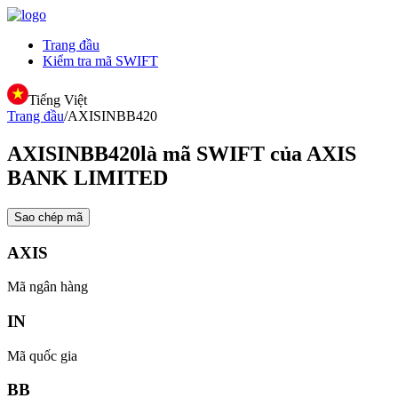
Trang đầu
Kiểm tra mã SWIFT
Tiếng Việt
Trang đầu
/
AXISINBB420
AXISINBB420
là mã SWIFT của AXIS
BANK LIMITED
Sao chép mã
AXIS
Mã ngân hàng
IN
Mã quốc gia
BB