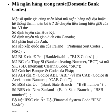
Mã ngân hàng trong nước(Domestic Bank
Codes)
Một số quốc gia cũng triển khai mã ngân hàng nội địa hoặc
hệ thống thanh toán bù trừ để chuyển tiền trong biên giới của
họ. Ví dụ:
Số định tuyến của Hoa Kỳ;
Số định tuyến và giao dịch của Canada;
Mã phân loại của Anh;
Mã sắp xếp quốc gia của Ireland （National Sort Codes，
NSC）;
Mã BLZ của Đức （Bankleitzahl ，"BLZ Codes"）;
Mã BC của Thụy Sĩ (Bankenclearing-Nummer, "BC") và mã
SIC (SIX Interbank Clearing Code, "SIC");
Mã Guichet Banque & Code của Pháp;
Mã ABI của Ý (Codice ABI, "ABI") và mã CAB (Codice di
Avviamento Bancario, "CAB Code");
Số BSB của Úc （Bank State Branch ，"BSB number"）;
Số BSB của New Zealand （Bank State Branch ，"BSB
number"）;
Bộ luật IFSC của Ấn Độ (Financial System Code "IFSC
Code").