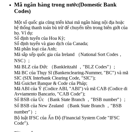
Mã ngân hàng trong nước(Domestic Bank
Codes)
Một số quốc gia cũng triển khai mã ngân hàng nội địa hoặc
hệ thống thanh toán bù trừ để chuyển tiền trong biên giới của
họ. Ví dụ:
Số định tuyến của Hoa Kỳ;
Số định tuyến và giao dịch của Canada;
Mã phân loại của Anh;
Mã sắp xếp quốc gia của Ireland （National Sort Codes，
NSC）;
Mã BLZ của Đức （Bankleitzahl ，"BLZ Codes"）;
Mã BC của Thụy Sĩ (Bankenclearing-Nummer, "BC") và mã
SIC (SIX Interbank Clearing Code, "SIC");
Mã Guichet Banque & Code của Pháp;
Mã ABI của Ý (Codice ABI, "ABI") và mã CAB (Codice di
Avviamento Bancario, "CAB Code");
Số BSB của Úc （Bank State Branch ，"BSB number"）;
Số BSB của New Zealand （Bank State Branch ，"BSB
number"）;
Bộ luật IFSC của Ấn Độ (Financial System Code "IFSC
Code").