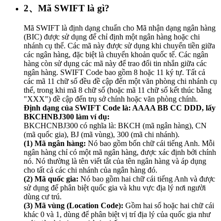
2、Mã SWIFT là gì?
Mã SWIFT là định dạng chuẩn cho Mã nhận dạng ngân hàng
(BIC) được sử dụng để chỉ định một ngân hàng hoặc chi
nhánh cụ thể. Các mã này được sử dụng khi chuyển tiền giữa
các ngân hàng, đặc biệt là chuyển khoản quốc tế. Các ngân
hàng còn sử dụng các mã này để trao đổi tin nhắn giữa các
ngân hàng. SWIFT Code bao gồm 8 hoặc 11 ký tự. Tất cả
các mã 11 chữ số đều đề cập đến một văn phòng chi nhánh cụ
thể, trong khi mã 8 chữ số (hoặc mã 11 chữ số kết thúc bằng
"XXX") đề cập đến trụ sở chính hoặc văn phòng chính.
Định dạng của SWIFT Code là: AAAA BB CC DDD, lấy
BKCHNBJ300 làm ví dụ:
BKCHCNBJ300 có nghĩa là: BKCH (mã ngân hàng), CN
(mã quốc gia), BJ (mã vùng), 300 (mã chi nhánh).
(1) Mã ngân hàng:
Nó bao gồm bốn chữ cái tiếng Anh. Mỗi
ngân hàng chỉ có một mã ngân hàng, được xác định bởi chính
nó. Nó thường là tên viết tắt của tên ngân hàng và áp dụng
cho tất cả các chi nhánh của ngân hàng đó.
(2) Mã quốc gia:
Nó bao gồm hai chữ cái tiếng Anh và được
sử dụng để phân biệt quốc gia và khu vực địa lý nơi người
dùng cư trú.
(3) Mã vùng (Location Code):
Gồm hai số hoặc hai chữ cái
khác 0 và 1, dùng để phân biệt vị trí địa lý của quốc gia như