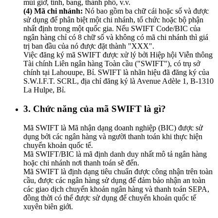
múi giờ, tỉnh, bang, thành phố, v.v.
(4) Mã chi nhánh:
Nó bao gồm ba chữ cái hoặc số và được
sử dụng để phân biệt một chi nhánh, tổ chức hoặc bộ phận
nhất định trong một quốc gia. Nếu SWIFT Code/BIC của
ngân hàng chỉ có 8 chữ số và không có mã chi nhánh thì giá
trị ban đầu của nó được đặt thành "XXX".
Việc đăng ký mã SWIFT được xử lý bởi Hiệp hội Viễn thông
Tài chính Liên ngân hàng Toàn cầu ("SWIFT"), có trụ sở
chính tại Lahouupe, Bỉ. SWIFT là nhãn hiệu đã đăng ký của
S.W.I.F.T. SCRL, địa chỉ đăng ký là Avenue Adèle 1, B-1310
La Hulpe, Bỉ.
3. Chức năng của mã SWIFT là gì?
Mã SWIFT là Mã nhận dạng doanh nghiệp (BIC) được sử
dụng bởi các ngân hàng và người thanh toán khi thực hiện
chuyển khoản quốc tế.
Mã SWIFT/BIC là mã định danh duy nhất mô tả ngân hàng
hoặc chi nhánh nơi thanh toán sẽ đến.
Mã SWIFT là định dạng tiêu chuẩn được công nhận trên toàn
cầu, được các ngân hàng sử dụng để đảm bảo nhận an toàn
các giao dịch chuyển khoản ngân hàng và thanh toán SEPA,
đồng thời có thể được sử dụng để chuyển khoản quốc tế
xuyên biên giới.