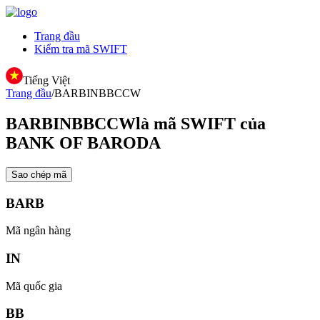
Trang đầu
Kiểm tra mã SWIFT
Tiếng Việt
Trang đầu
/
BARBINBBCCW
BARBINBBCCW
là mã SWIFT của
BANK OF BARODA
Sao chép mã
BARB
Mã ngân hàng
IN
Mã quốc gia
BB