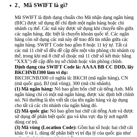
2、Mã SWIFT là gì?
Mã SWIFT là định dạng chuẩn cho Mã nhận dạng ngân hàng
(BIC) được sử dụng để chỉ định một ngân hàng hoặc chi
nhánh cụ thể. Các mã này được sử dụng khi chuyển tiền giữa
các ngân hàng, đặc biệt là chuyển khoản quốc tế. Các ngân
hàng còn sử dụng các mã này để trao đổi tin nhắn giữa các
ngân hàng. SWIFT Code bao gồm 8 hoặc 11 ký tự. Tất cả
các mã 11 chữ số đều đề cập đến một văn phòng chi nhánh cụ
thể, trong khi mã 8 chữ số (hoặc mã 11 chữ số kết thúc bằng
"XXX") đề cập đến trụ sở chính hoặc văn phòng chính.
Định dạng của SWIFT Code là: AAAA BB CC DDD, lấy
BKCHNBJ300 làm ví dụ:
BKCHCNBJ300 có nghĩa là: BKCH (mã ngân hàng), CN
(mã quốc gia), BJ (mã vùng), 300 (mã chi nhánh).
(1) Mã ngân hàng:
Nó bao gồm bốn chữ cái tiếng Anh. Mỗi
ngân hàng chỉ có một mã ngân hàng, được xác định bởi chính
nó. Nó thường là tên viết tắt của tên ngân hàng và áp dụng
cho tất cả các chi nhánh của ngân hàng đó.
(2) Mã quốc gia:
Nó bao gồm hai chữ cái tiếng Anh và được
sử dụng để phân biệt quốc gia và khu vực địa lý nơi người
dùng cư trú.
(3) Mã vùng (Location Code):
Gồm hai số hoặc hai chữ cái
khác 0 và 1, dùng để phân biệt vị trí địa lý của quốc gia như