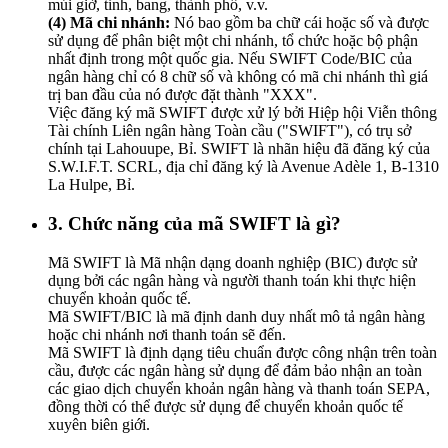
múi giờ, tỉnh, bang, thành phố, v.v.
(4) Mã chi nhánh:
Nó bao gồm ba chữ cái hoặc số và được
sử dụng để phân biệt một chi nhánh, tổ chức hoặc bộ phận
nhất định trong một quốc gia. Nếu SWIFT Code/BIC của
ngân hàng chỉ có 8 chữ số và không có mã chi nhánh thì giá
trị ban đầu của nó được đặt thành "XXX".
Việc đăng ký mã SWIFT được xử lý bởi Hiệp hội Viễn thông
Tài chính Liên ngân hàng Toàn cầu ("SWIFT"), có trụ sở
chính tại Lahouupe, Bỉ. SWIFT là nhãn hiệu đã đăng ký của
S.W.I.F.T. SCRL, địa chỉ đăng ký là Avenue Adèle 1, B-1310
La Hulpe, Bỉ.
3. Chức năng của mã SWIFT là gì?
Mã SWIFT là Mã nhận dạng doanh nghiệp (BIC) được sử
dụng bởi các ngân hàng và người thanh toán khi thực hiện
chuyển khoản quốc tế.
Mã SWIFT/BIC là mã định danh duy nhất mô tả ngân hàng
hoặc chi nhánh nơi thanh toán sẽ đến.
Mã SWIFT là định dạng tiêu chuẩn được công nhận trên toàn
cầu, được các ngân hàng sử dụng để đảm bảo nhận an toàn
các giao dịch chuyển khoản ngân hàng và thanh toán SEPA,
đồng thời có thể được sử dụng để chuyển khoản quốc tế
xuyên biên giới.