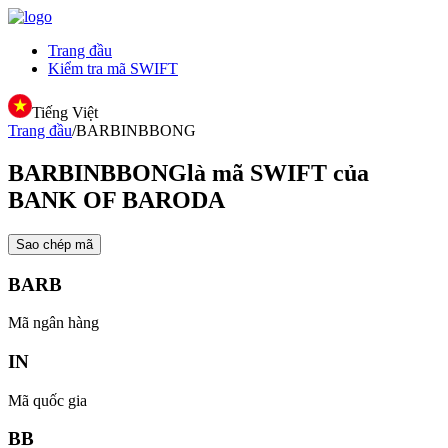
Trang đầu
Kiểm tra mã SWIFT
Tiếng Việt
Trang đầu
/
BARBINBBONG
BARBINBBONG
là mã SWIFT của
BANK OF BARODA
Sao chép mã
BARB
Mã ngân hàng
IN
Mã quốc gia
BB