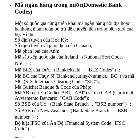
Mã ngân hàng trong nước(Domestic Bank
Codes)
Một số quốc gia cũng triển khai mã ngân hàng nội địa hoặc
hệ thống thanh toán bù trừ để chuyển tiền trong biên giới của
họ. Ví dụ:
Số định tuyến của Hoa Kỳ;
Số định tuyến và giao dịch của Canada;
Mã phân loại của Anh;
Mã sắp xếp quốc gia của Ireland （National Sort Codes，
NSC）;
Mã BLZ của Đức （Bankleitzahl ，"BLZ Codes"）;
Mã BC của Thụy Sĩ (Bankenclearing-Nummer, "BC") và mã
SIC (SIX Interbank Clearing Code, "SIC");
Mã Guichet Banque & Code của Pháp;
Mã ABI của Ý (Codice ABI, "ABI") và mã CAB (Codice di
Avviamento Bancario, "CAB Code");
Số BSB của Úc （Bank State Branch ，"BSB number"）;
Số BSB của New Zealand （Bank State Branch ，"BSB
number"）;
Bộ luật IFSC của Ấn Độ (Financial System Code "IFSC
Code").