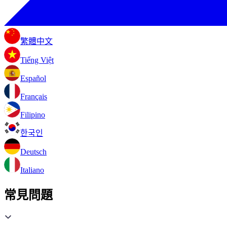
繁體中文
Tiếng Việt
Español
Français
Filipino
한국인
Deutsch
Italiano
常見問題