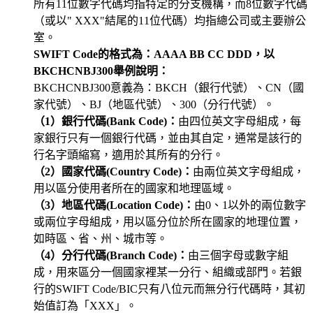
所有11位數字代碼均指特定的分支機構，而8位數字代碼
（或以" XXX"結尾的11位代碼）均指總公司或主要辦公
室。
SWIFT Code的格式為：AAAA BB CC DDD，以
BKCHCNBJ300舉例說明：
BKCHCNBJ300意義為：BKCH（銀行代號）、CN（國
家代號）、BJ（地區代號）、300（分行代號）。
（1）銀行代碼(Bank Code)：
由四位英文字母組成，每
家銀行只有一個銀行代碼，並由其自定，通常是該行的
行名字頭縮寫，適用於其所有的分行。
（2）國家代碼(Country Code)：
由兩位英文字母組成，
用以區分使用者所在的國家和地理區域。
（3）地區代碼(Location Code)：
由0、1以外的兩位數字
或兩位字母組成，用以區分位於所在國家的地理位置，
如時區、省、州、城市等。
（4）分行代碼(Branch Code)：
由三個字母或數字組
成，用來區分一個國家裡某一分行、組織或部門。若銀
行的SWIFT Code/BIC只有八位元而無分行代碼時，其初
始值訂為「XXX」。