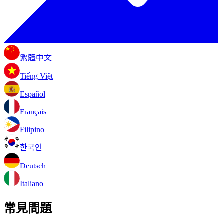
繁體中文
Tiếng Việt
Español
Français
Filipino
한국인
Deutsch
Italiano
常見問題