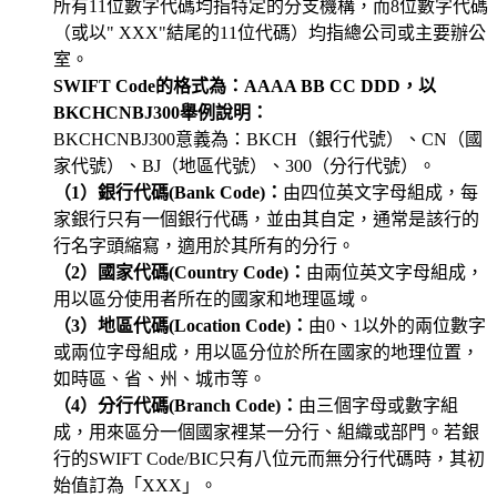
所有11位數字代碼均指特定的分支機構，而8位數字代碼
（或以" XXX"結尾的11位代碼）均指總公司或主要辦公
室。
SWIFT Code的格式為：AAAA BB CC DDD，以
BKCHCNBJ300舉例說明：
BKCHCNBJ300意義為：BKCH（銀行代號）、CN（國
家代號）、BJ（地區代號）、300（分行代號）。
（1）銀行代碼(Bank Code)：
由四位英文字母組成，每
家銀行只有一個銀行代碼，並由其自定，通常是該行的
行名字頭縮寫，適用於其所有的分行。
（2）國家代碼(Country Code)：
由兩位英文字母組成，
用以區分使用者所在的國家和地理區域。
（3）地區代碼(Location Code)：
由0、1以外的兩位數字
或兩位字母組成，用以區分位於所在國家的地理位置，
如時區、省、州、城市等。
（4）分行代碼(Branch Code)：
由三個字母或數字組
成，用來區分一個國家裡某一分行、組織或部門。若銀
行的SWIFT Code/BIC只有八位元而無分行代碼時，其初
始值訂為「XXX」。