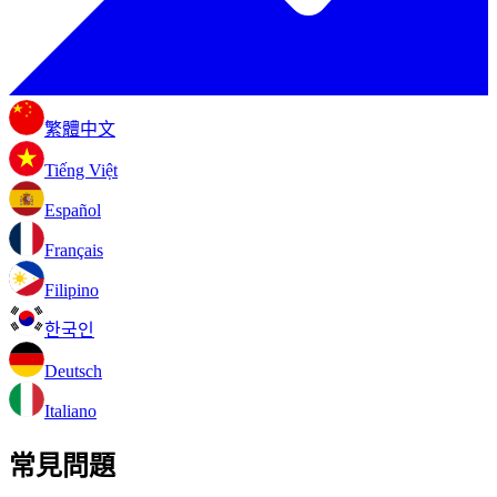
繁體中文
Tiếng Việt
Español
Français
Filipino
한국인
Deutsch
Italiano
常見問題