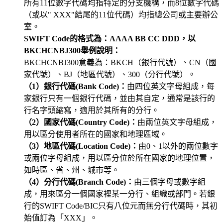
所有11位數字代碼均指特定的分支機構，而8位數字代碼
（或以" XXX"結尾的11位代碼）均指總公司或主要辦公
室。
SWIFT Code的格式為：AAAA BB CC DDD，以
BKCHCNBJ300舉例說明：
BKCHCNBJ300意義為：BKCH（銀行代號）、CN（國
家代號）、BJ（地區代號）、300（分行代號）。
（1）銀行代碼(Bank Code)：
由四位英文字母組成，每
家銀行只有一個銀行代碼，並由其自定，通常是該行的
行名字頭縮寫，適用於其所有的分行。
（2）國家代碼(Country Code)：
由兩位英文字母組成，
用以區分使用者所在的國家和地理區域。
（3）地區代碼(Location Code)：
由0、1以外的兩位數字
或兩位字母組成，用以區分位於所在國家的地理位置，
如時區、省、州、城市等。
（4）分行代碼(Branch Code)：
由三個字母或數字組
成，用來區分一個國家裡某一分行、組織或部門。若銀
行的SWIFT Code/BIC只有八位元而無分行代碼時，其初
始值訂為「XXX」。