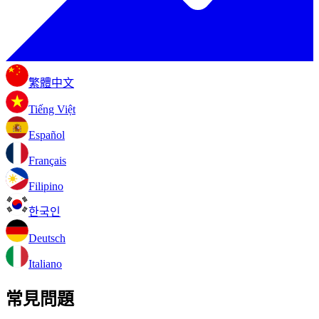
繁體中文
Tiếng Việt
Español
Français
Filipino
한국인
Deutsch
Italiano
常見問題