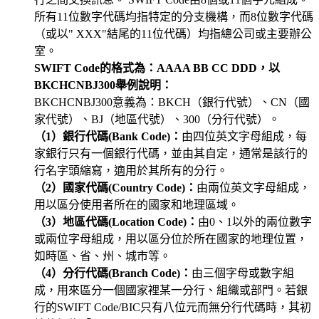
所有11位數字代碼均指特定的分支機構，而8位數字代碼
（或以" XXX"結尾的11位代碼）均指總公司或主要辦公
室。
SWIFT Code的格式為：AAAA BB CC DDD，以
BKCHCNBJ300舉例說明：
BKCHCNBJ300意義為：BKCH（銀行代號）、CN（國
家代號）、BJ（地區代號）、300（分行代號）。
（1）銀行代碼(Bank Code)：
由四位英文字母組成，每
家銀行只有一個銀行代碼，並由其自定，通常是該行的
行名字頭縮寫，適用於其所有的分行。
（2）國家代碼(Country Code)：
由兩位英文字母組成，
用以區分使用者所在的國家和地理區域。
（3）地區代碼(Location Code)：
由0、1以外的兩位數字
或兩位字母組成，用以區分位於所在國家的地理位置，
如時區、省、州、城市等。
（4）分行代碼(Branch Code)：
由三個字母或數字組
成，用來區分一個國家裡某一分行、組織或部門。若銀
行的SWIFT Code/BIC只有八位元而無分行代碼時，其初