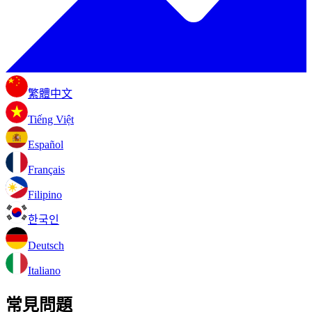
繁體中文
Tiếng Việt
Español
Français
Filipino
한국인
Deutsch
Italiano
常見問題