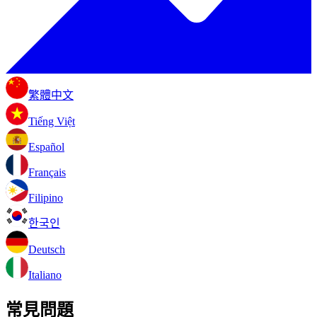
繁體中文
Tiếng Việt
Español
Français
Filipino
한국인
Deutsch
Italiano
常見問題