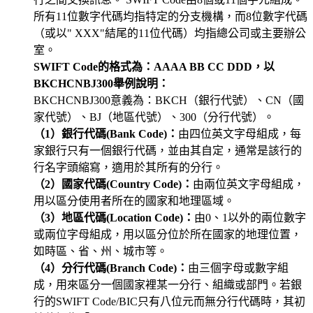
所有11位數字代碼均指特定的分支機構，而8位數字代碼
（或以" XXX"結尾的11位代碼）均指總公司或主要辦公
室。
SWIFT Code的格式為：AAAA BB CC DDD，以
BKCHCNBJ300舉例說明：
BKCHCNBJ300意義為：BKCH（銀行代號）、CN（國
家代號）、BJ（地區代號）、300（分行代號）。
（1）銀行代碼(Bank Code)：
由四位英文字母組成，每
家銀行只有一個銀行代碼，並由其自定，通常是該行的
行名字頭縮寫，適用於其所有的分行。
（2）國家代碼(Country Code)：
由兩位英文字母組成，
用以區分使用者所在的國家和地理區域。
（3）地區代碼(Location Code)：
由0、1以外的兩位數字
或兩位字母組成，用以區分位於所在國家的地理位置，
如時區、省、州、城市等。
（4）分行代碼(Branch Code)：
由三個字母或數字組
成，用來區分一個國家裡某一分行、組織或部門。若銀
行的SWIFT Code/BIC只有八位元而無分行代碼時，其初