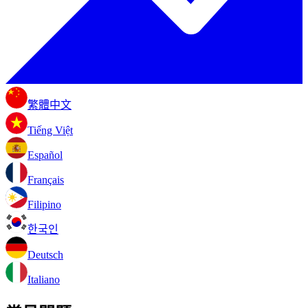
繁體中文
Tiếng Việt
Español
Français
Filipino
한국인
Deutsch
Italiano