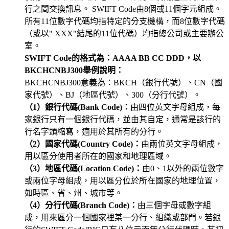
行之間交換訊息。 SWIFT Code由8個或11個字元組成。
所有11位數字代碼均指特定的分支機構，而8位數字代碼
（或以" XXX"結尾的11位代碼）均指總公司或主要辦公
室。
SWIFT Code的格式為：AAAA BB CC DDD，以
BKCHCNBJ300舉例說明：
BKCHCNBJ300意義為：BKCH（銀行代號）、CN（國
家代號）、BJ（地區代號）、300（分行代號）。
（1）銀行代碼(Bank Code)：
由四位英文字母組成，每
家銀行只有一個銀行代碼，並由其自定，通常是該行的
行名字頭縮寫，適用於其所有的分行。
（2）國家代碼(Country Code)：
由兩位英文字母組成，
用以區分使用者所在的國家和地理區域。
（3）地區代碼(Location Code)：
由0、1以外的兩位數字
或兩位字母組成，用以區分位於所在國家的地理位置，
如時區、省、州、城市等。
（4）分行代碼(Branch Code)：
由三個字母或數字組
成，用來區分一個國家裡某一分行、組織或部門。若銀