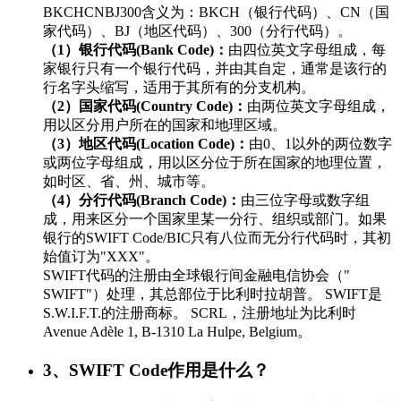
BKCHCNBJ300含义为：BKCH（银行代码）、CN（国
家代码）、BJ（地区代码）、300（分行代码）。
（1）银行代码(Bank Code)：
由四位英文字母组成，每
家银行只有一个银行代码，并由其自定，通常是该行的
行名字头缩写，适用于其所有的分支机构。
（2）国家代码(Country Code)：
由两位英文字母组成，
用以区分用户所在的国家和地理区域。
（3）地区代码(Location Code)：
由0、1以外的两位数字
或两位字母组成，用以区分位于所在国家的地理位置，
如时区、省、州、城市等。
（4）分行代码(Branch Code)：
由三位字母或数字组
成，用来区分一个国家里某一分行、组织或部门。如果
银行的SWIFT Code/BIC只有八位而无分行代码时，其初
始值订为"XXX"。
SWIFT代码的注册由全球银行间金融电信协会（"
SWIFT"）处理，其总部位于比利时拉胡普。 SWIFT是
S.W.I.F.T.的注册商标。 SCRL，注册地址为比利时
Avenue Adèle 1, B-1310 La Hulpe, Belgium。
3、SWIFT Code作用是什么？