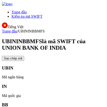
Trang đầu
Kiểm tra mã SWIFT
Tiếng Việt
Trang đầu
/
UBININBBMFS
UBININBBMFS
là mã SWIFT của
UNION BANK OF INDIA
Sao chép mã
UBIN
Mã ngân hàng
IN
Mã quốc gia
BB