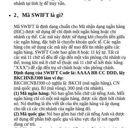
nhánh tại tỉnh lỵ để truy vấn.
2、Mã SWIFT là gì?
Mã SWIFT là định dạng chuẩn cho Mã nhận dạng ngân hàng
(BIC) được sử dụng để chỉ định một ngân hàng hoặc chi
nhánh cụ thể. Các mã này được sử dụng khi chuyển tiền giữa
các ngân hàng, đặc biệt là chuyển khoản quốc tế. Các ngân
hàng còn sử dụng các mã này để trao đổi tin nhắn giữa các
ngân hàng. SWIFT Code bao gồm 8 hoặc 11 ký tự. Tất cả
các mã 11 chữ số đều đề cập đến một văn phòng chi nhánh cụ
thể, trong khi mã 8 chữ số (hoặc mã 11 chữ số kết thúc bằng
"XXX") đề cập đến trụ sở chính hoặc văn phòng chính.
Định dạng của SWIFT Code là: AAAA BB CC DDD, lấy
BKCHNBJ300 làm ví dụ:
BKCHCNBJ300 có nghĩa là: BKCH (mã ngân hàng), CN
(mã quốc gia), BJ (mã vùng), 300 (mã chi nhánh).
(1) Mã ngân hàng:
Nó bao gồm bốn chữ cái tiếng Anh. Mỗi
ngân hàng chỉ có một mã ngân hàng, được xác định bởi chính
nó. Nó thường là tên viết tắt của tên ngân hàng và áp dụng
cho tất cả các chi nhánh của ngân hàng đó.
(2) Mã quốc gia:
Nó bao gồm hai chữ cái tiếng Anh và được
sử dụng để phân biệt quốc gia và khu vực địa lý nơi người
dùng cư trú.