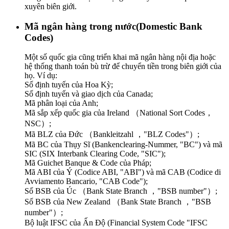
xuyên biên giới.
Mã ngân hàng trong nước(Domestic Bank
Codes)
Một số quốc gia cũng triển khai mã ngân hàng nội địa hoặc
hệ thống thanh toán bù trừ để chuyển tiền trong biên giới của
họ. Ví dụ:
Số định tuyến của Hoa Kỳ;
Số định tuyến và giao dịch của Canada;
Mã phân loại của Anh;
Mã sắp xếp quốc gia của Ireland （National Sort Codes，
NSC）;
Mã BLZ của Đức （Bankleitzahl ，"BLZ Codes"）;
Mã BC của Thụy Sĩ (Bankenclearing-Nummer, "BC") và mã
SIC (SIX Interbank Clearing Code, "SIC");
Mã Guichet Banque & Code của Pháp;
Mã ABI của Ý (Codice ABI, "ABI") và mã CAB (Codice di
Avviamento Bancario, "CAB Code");
Số BSB của Úc （Bank State Branch ，"BSB number"）;
Số BSB của New Zealand （Bank State Branch ，"BSB
number"）;
Bộ luật IFSC của Ấn Độ (Financial System Code "IFSC