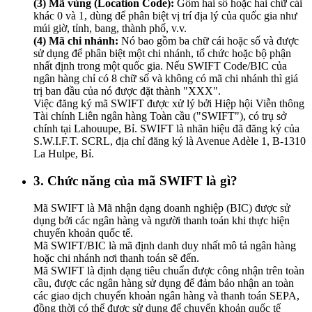
(3) Mã vùng (Location Code):
Gồm hai số hoặc hai chữ cái
khác 0 và 1, dùng để phân biệt vị trí địa lý của quốc gia như
múi giờ, tỉnh, bang, thành phố, v.v.
(4) Mã chi nhánh:
Nó bao gồm ba chữ cái hoặc số và được
sử dụng để phân biệt một chi nhánh, tổ chức hoặc bộ phận
nhất định trong một quốc gia. Nếu SWIFT Code/BIC của
ngân hàng chỉ có 8 chữ số và không có mã chi nhánh thì giá
trị ban đầu của nó được đặt thành "XXX".
Việc đăng ký mã SWIFT được xử lý bởi Hiệp hội Viễn thông
Tài chính Liên ngân hàng Toàn cầu ("SWIFT"), có trụ sở
chính tại Lahouupe, Bỉ. SWIFT là nhãn hiệu đã đăng ký của
S.W.I.F.T. SCRL, địa chỉ đăng ký là Avenue Adèle 1, B-1310
La Hulpe, Bỉ.
3. Chức năng của mã SWIFT là gì?
Mã SWIFT là Mã nhận dạng doanh nghiệp (BIC) được sử
dụng bởi các ngân hàng và người thanh toán khi thực hiện
chuyển khoản quốc tế.
Mã SWIFT/BIC là mã định danh duy nhất mô tả ngân hàng
hoặc chi nhánh nơi thanh toán sẽ đến.
Mã SWIFT là định dạng tiêu chuẩn được công nhận trên toàn
cầu, được các ngân hàng sử dụng để đảm bảo nhận an toàn
các giao dịch chuyển khoản ngân hàng và thanh toán SEPA,
đồng thời có thể được sử dụng để chuyển khoản quốc tế