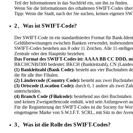
Teil der Informationen in das Suchfeld ein, um ihn zu finden.
Wenn Sie die Informationen des erhaltenen SWIFT-Codes überpr
Tipp: Wenn die Stadt, nach der Sie suchen, keinen eigenen SW
2、Was ist SWIFT-Code?
Der SWIFT-Code ist ein standardisiertes Format für Bank-Iden
Geldüberweisungen zwischen Banken verwendet, insbesondere 
SWIFT-Codes bestehen aus 8 oder 11 Zeichen. Alle 11-stelligen
Zentrale oder den Hauptsitz beziehen.
Das Format des SWIFT-Codes ist: AAAA BB CC DDD, mi
BKCHCNBJ300 bedeutet: BKCH (Bankleitzahl), CN (Landesvor
(1) Bankleitzahl (Bank Code):
besteht aus vier Buchstaben de
die für alle ihre Filialen.
(2) Ländercode (Country Code):
besteht aus zwei Buchstabe
(3) Ortscode (Location Code):
durch 0, 1 andere als zwei Zah
unterscheiden.
(4) Branch Code (Filialcode):
bestehend aus drei Buchstaben 
und keinen Zweigstellencode enthält, wird sein Anfangswert a
Für die Registrierung der SWIFT-Codes ist die Society for Wo
eingetragene Marke von S.W.I.F.T. SCRL, mit Sitz in der Ave
3、Was ist die Rolle des SWIFT-Codes?