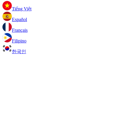
Tiếng Việt
Español
Français
Filipino
한국인