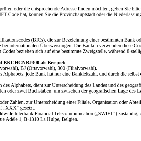
üfen oder die entsprechende Adresse finden möchten, geben Sie bitte
IFT-Code hat, können Sie die Provinzhauptstadt oder die Niederlassung
tifikationscodes (BICs), die zur Bezeichnung einer bestimmten Bank o
bei internationalen Überweisungen. Die Banken verwenden diese Cod
 Codes beziehen sich auf eine bestimmte Zweigstelle, während 8-stelli
t BKCHCNBJ300 als Beispiel:
wahl), BJ (Ortsvorwahl), 300 (Filialvorwahl).
s Alphabets, jede Bank hat nur eine Bankleitzahl, und durch die selbst 
n des Alphabets, dient zur Unterscheidung des Landes und des geograf
len oder zwei Buchstaben, um zwischen der geografischen Lage des Lan
oder Zahlen, zur Unterscheidung einer Filiale, Organisation oder Ab
uf „XXX" gesetzt.
rldwide Interbank Financial Telecommunication („SWIFT") zuständig, d
nue Adèle 1, B-1310 La Hulpe, Belgien.