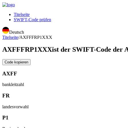
Titelseite
SWIFT-Code prüfen
Deutsch
Titelseite
/
AXFFFRP1XXX
AXFFFRP1XXX
ist der SWIFT-Code de
Code kopieren
AXFF
bankleitzahl
FR
landesvorwahl
P1