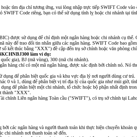
oặc tìm địa chỉ tương ứng, vui lòng nhập trực tiếp SWIFT Code vào 
 SWIFT Code riêng, bạn có thể sử dụng tỉnh lỵ hoặc chi nhánh tại tỉnh
C) được sử dụng để chỉ định một ngân hàng hoặc chi nhánh cụ thể. C
mã này để trao đổi tin nhắn giữa các ngân hàng. SWIFT Code bao gồm 
ữ số kết thúc bằng "XXX") đề cập đến trụ sở chính hoặc văn phòng chí
BKCHNBJ300 làm ví dụ:
c gia), BJ (mã vùng), 300 (mã chi nhánh).
n hàng chỉ có một mã ngân hàng, được xác định bởi chính nó. Nó thườn
 dụng để phân biệt quốc gia và khu vực địa lý nơi người dùng cư trú.
c 0 và 1, dùng để phân biệt vị trí địa lý của quốc gia như múi giờ, tỉn
 dụng để phân biệt một chi nhánh, tổ chức hoặc bộ phận nhất định tr
đặt thành "XXX".
i chính Liên ngân hàng Toàn cầu ("SWIFT"), có trụ sở chính tại Lah
ởi các ngân hàng và người thanh toán khi thực hiện chuyển khoản qu
 chi nhánh nơi thanh toán sẽ đến.