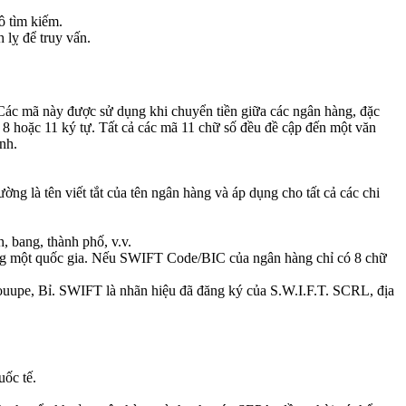
ô tìm kiếm.
 lỵ để truy vấn.
ác mã này được sử dụng khi chuyển tiền giữa các ngân hàng, đặc
8 hoặc 11 ký tự. Tất cả các mã 11 chữ số đều đề cập đến một văn
nh.
g là tên viết tắt của tên ngân hàng và áp dụng cho tất cả các chi
h, bang, thành phố, v.v.
ong một quốc gia. Nếu SWIFT Code/BIC của ngân hàng chỉ có 8 chữ
ouupe, Bỉ. SWIFT là nhãn hiệu đã đăng ký của S.W.I.F.T. SCRL, địa
ốc tế.