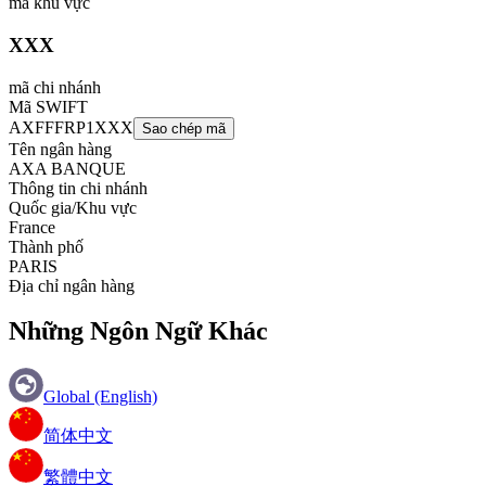
mã khu vực
XXX
mã chi nhánh
Mã SWIFT
AXFFFRP1XXX
Sao chép mã
Tên ngân hàng
AXA BANQUE
Thông tin chi nhánh
Quốc gia/Khu vực
France
Thành phố
PARIS
Địa chỉ ngân hàng
Những Ngôn Ngữ Khác
Global (English)
简体中文
繁體中文