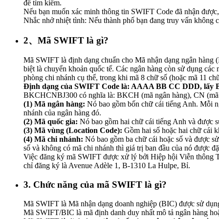
để tìm kiếm.
Nếu bạn muốn xác minh thông tin SWIFT Code đã nhận được, h
Nhắc nhở nhiệt tình: Nếu thành phố bạn đang truy vấn không có
2、Mã SWIFT là gì?
Mã SWIFT là định dạng chuẩn cho Mã nhận dạng ngân hàng (BI
biệt là chuyển khoản quốc tế. Các ngân hàng còn sử dụng các 
phòng chi nhánh cụ thể, trong khi mã 8 chữ số (hoặc mã 11 ch
Định dạng của SWIFT Code là: AAAA BB CC DDD, lấy 
BKCHCNBJ300 có nghĩa là: BKCH (mã ngân hàng), CN (mã quố
(1) Mã ngân hàng:
Nó bao gồm bốn chữ cái tiếng Anh. Mỗi ngâ
nhánh của ngân hàng đó.
(2) Mã quốc gia:
Nó bao gồm hai chữ cái tiếng Anh và được sử
(3) Mã vùng (Location Code):
Gồm hai số hoặc hai chữ cái khá
(4) Mã chi nhánh:
Nó bao gồm ba chữ cái hoặc số và được sử
số và không có mã chi nhánh thì giá trị ban đầu của nó được 
Việc đăng ký mã SWIFT được xử lý bởi Hiệp hội Viễn thông Tà
chỉ đăng ký là Avenue Adèle 1, B-1310 La Hulpe, Bỉ.
3. Chức năng của mã SWIFT là gì?
Mã SWIFT là Mã nhận dạng doanh nghiệp (BIC) được sử dụng b
Mã SWIFT/BIC là mã định danh duy nhất mô tả ngân hàng hoặc