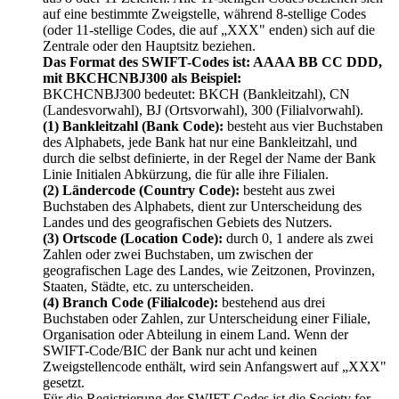
auf eine bestimmte Zweigstelle, während 8-stellige Codes
(oder 11-stellige Codes, die auf „XXX" enden) sich auf die
Zentrale oder den Hauptsitz beziehen.
Das Format des SWIFT-Codes ist: AAAA BB CC DDD,
mit BKCHCNBJ300 als Beispiel:
BKCHCNBJ300 bedeutet: BKCH (Bankleitzahl), CN
(Landesvorwahl), BJ (Ortsvorwahl), 300 (Filialvorwahl).
(1) Bankleitzahl (Bank Code):
besteht aus vier Buchstaben
des Alphabets, jede Bank hat nur eine Bankleitzahl, und
durch die selbst definierte, in der Regel der Name der Bank
Linie Initialen Abkürzung, die für alle ihre Filialen.
(2) Ländercode (Country Code):
besteht aus zwei
Buchstaben des Alphabets, dient zur Unterscheidung des
Landes und des geografischen Gebiets des Nutzers.
(3) Ortscode (Location Code):
durch 0, 1 andere als zwei
Zahlen oder zwei Buchstaben, um zwischen der
geografischen Lage des Landes, wie Zeitzonen, Provinzen,
Staaten, Städte, etc. zu unterscheiden.
(4) Branch Code (Filialcode):
bestehend aus drei
Buchstaben oder Zahlen, zur Unterscheidung einer Filiale,
Organisation oder Abteilung in einem Land. Wenn der
SWIFT-Code/BIC der Bank nur acht und keinen
Zweigstellencode enthält, wird sein Anfangswert auf „XXX"
gesetzt.
Für die Registrierung der SWIFT-Codes ist die Society for