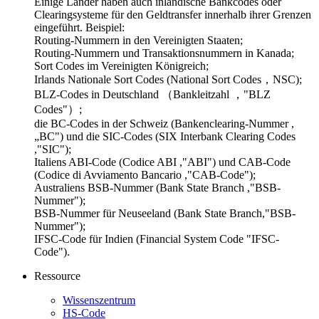
Einige Länder haben auch inländische Bankcodes oder
Clearingsysteme für den Geldtransfer innerhalb ihrer Grenzen
eingeführt. Beispiel:
Routing-Nummern in den Vereinigten Staaten;
Routing-Nummern und Transaktionsnummern in Kanada;
Sort Codes im Vereinigten Königreich;
Irlands Nationale Sort Codes (National Sort Codes，NSC);
BLZ-Codes in Deutschland （Bankleitzahl ，"BLZ
Codes"）;
die BC-Codes in der Schweiz (Bankenclearing-Nummer ,
„BC") und die SIC-Codes (SIX Interbank Clearing Codes
,"SIC");
Italiens ABI-Code (Codice ABI ,"ABI") und CAB-Code
(Codice di Avviamento Bancario ,"CAB-Code");
Australiens BSB-Nummer (Bank State Branch ,"BSB-
Nummer");
BSB-Nummer für Neuseeland (Bank State Branch,"BSB-
Nummer");
IFSC-Code für Indien (Financial System Code "IFSC-
Code").
Ressource
Wissenszentrum
HS-Code