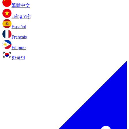
繁體中文
Tiếng Việt
Español
Français
Filipino
한국인