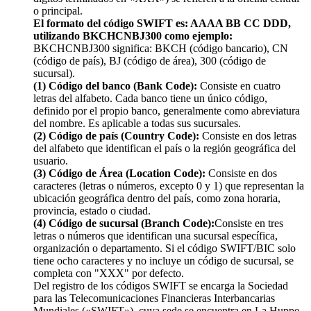
o principal.
El formato del código SWIFT es: AAAA BB CC DDD,
utilizando BKCHCNBJ300 como ejemplo:
BKCHCNBJ300 significa: BKCH (código bancario), CN
(código de país), BJ (código de área), 300 (código de
sucursal).
(1) Código del banco (Bank Code):
Consiste en cuatro
letras del alfabeto. Cada banco tiene un único código,
definido por el propio banco, generalmente como abreviatura
del nombre. Es aplicable a todas sus sucursales.
(2) Código de país (Country Code):
Consiste en dos letras
del alfabeto que identifican el país o la región geográfica del
usuario.
(3) Código de Área (Location Code):
Consiste en dos
caracteres (letras o números, excepto 0 y 1) que representan la
ubicación geográfica dentro del país, como zona horaria,
provincia, estado o ciudad.
(4) Código de sucursal (Branch Code):
Consiste en tres
letras o números que identifican una sucursal específica,
organización o departamento. Si el código SWIFT/BIC solo
tiene ocho caracteres y no incluye un código de sucursal, se
completa con "XXX" por defecto.
Del registro de los códigos SWIFT se encarga la Sociedad
para las Telecomunicaciones Financieras Interbancarias
Mundiales («SWIFT»), cuya sede se encuentra en La Huppe,