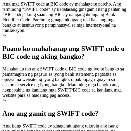
Ang mga SWIFT code at BIC code ay mahalagang pareho. Ang
terminong "SWIFT code" ay kadalasang ginagamit nang palitan ng
"BIC code," kung saan ang BIC ay nangangahulugang Bank
Identifier Code. Parehong ginagamit upang makilala ang mga
bangko at institusyong pampinansyal sa mga internasyonal na
transaksyon.
Paano ko mahahanap ang SWIFT code o
BIC code ng aking bangko?
Mahahanap mo ang SWIFT code o BIC code ng iyong bangko sa
pamamagitan ng pagsuri sa iyong bank statement, pagbisita sa
opisyal na website ng iyong bangko, o pakikipag-ugnayan sa
customer service ng iyong bangko. Maraming mga bangko ang
nagpapakita ng kanilang mga SWIFT/BIC code sa kanilang mga
website para sa madaling pag-access.
Ano ang gamit ng SWIFT code?
Ang isang SWIFT code ay ginagamit upang tukuyin ang isang