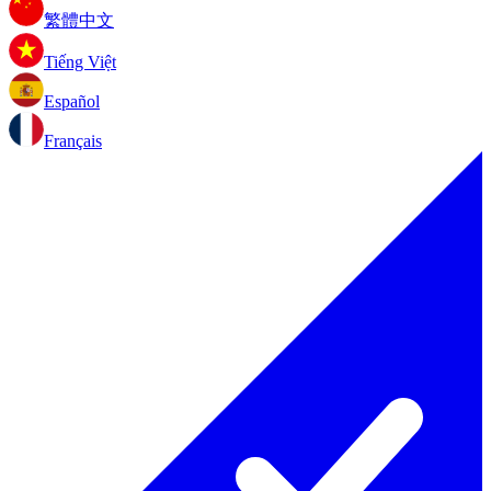
繁體中文
Tiếng Việt
Español
Français