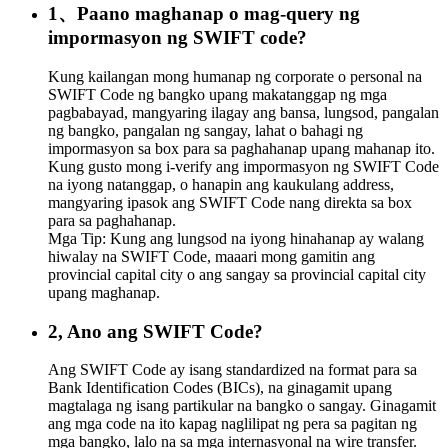
1、Paano maghanap o mag-query ng
impormasyon ng SWIFT code?
Kung kailangan mong humanap ng corporate o personal na
SWIFT Code ng bangko upang makatanggap ng mga
pagbabayad, mangyaring ilagay ang bansa, lungsod, pangalan
ng bangko, pangalan ng sangay, lahat o bahagi ng
impormasyon sa box para sa paghahanap upang mahanap ito.
Kung gusto mong i-verify ang impormasyon ng SWIFT Code
na iyong natanggap, o hanapin ang kaukulang address,
mangyaring ipasok ang SWIFT Code nang direkta sa box
para sa paghahanap.
Mga Tip: Kung ang lungsod na iyong hinahanap ay walang
hiwalay na SWIFT Code, maaari mong gamitin ang
provincial capital city o ang sangay sa provincial capital city
upang maghanap.
2, Ano ang SWIFT Code?
Ang SWIFT Code ay isang standardized na format para sa
Bank Identification Codes (BICs), na ginagamit upang
magtalaga ng isang partikular na bangko o sangay. Ginagamit
ang mga code na ito kapag naglilipat ng pera sa pagitan ng
mga bangko, lalo na sa mga internasyonal na wire transfer.