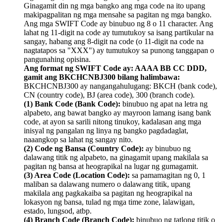
Ginagamit din ng mga bangko ang mga code na ito upang
makipagpalitan ng mga mensahe sa pagitan ng mga bangko.
Ang mga SWIFT Code ay binubuo ng 8 o 11 character. Ang
lahat ng 11-digit na code ay tumutukoy sa isang partikular na
sangay, habang ang 8-digit na code (o 11-digit na code na
nagtatapos sa "XXX") ay tumutukoy sa punong tanggapan o
pangunahing opisina.
Ang format ng SWIFT Code ay: AAAA BB CC DDD,
gamit ang BKCHCNBJ300 bilang halimbawa:
BKCHCNBJ300 ay nangangahulugang: BKCH (bank code),
CN (country code), BJ (area code), 300 (branch code).
(1) Bank Code (Bank Code):
binubuo ng apat na letra ng
alpabeto, ang bawat bangko ay mayroon lamang isang bank
code, at ayon sa sarili nitong tinukoy, kadalasan ang mga
inisyal ng pangalan ng linya ng bangko pagdadaglat,
naaangkop sa lahat ng sangay nito.
(2) Code ng Bansa (Country Code):
ay binubuo ng
dalawang titik ng alpabeto, na ginagamit upang makilala sa
pagitan ng bansa at heograpikal na lugar ng gumagamit.
(3) Area Code (Location Code):
sa pamamagitan ng 0, 1
maliban sa dalawang numero o dalawang titik, upang
makilala ang pagkakaiba sa pagitan ng heograpikal na
lokasyon ng bansa, tulad ng mga time zone, lalawigan,
estado, lungsod, atbp.
(4) Branch Code (Branch Code):
binubuo ng tatlong titik o