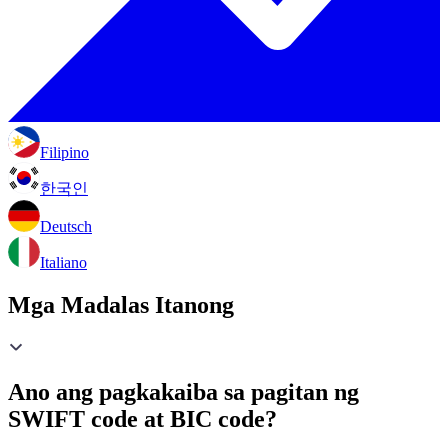
Filipino
한국인
Deutsch
Italiano
Mga Madalas Itanong
Ano ang pagkakaiba sa pagitan ng
SWIFT code at BIC code?