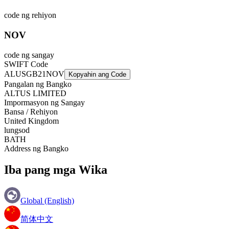
code ng rehiyon
NOV
code ng sangay
SWIFT Code
ALUSGB21NOV
Kopyahin ang Code
Pangalan ng Bangko
ALTUS LIMITED
Impormasyon ng Sangay
Bansa / Rehiyon
United Kingdom
lungsod
BATH
Address ng Bangko
Iba pang mga Wika
Global (English)
简体中文