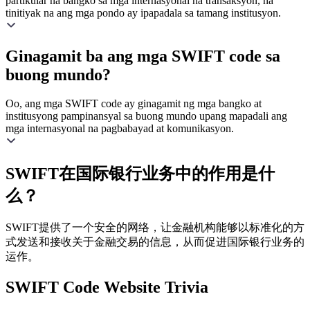
partikular na bangko sa mga internasyonal na transaksyon, na
tinitiyak na ang mga pondo ay ipapadala sa tamang institusyon.
Ginagamit ba ang mga SWIFT code sa
buong mundo?
Oo, ang mga SWIFT code ay ginagamit ng mga bangko at
institusyong pampinansyal sa buong mundo upang mapadali ang
mga internasyonal na pagbabayad at komunikasyon.
SWIFT在国际银行业务中的作用是什
么？
SWIFT提供了一个安全的网络，让金融机构能够以标准化的方
式发送和接收关于金融交易的信息，从而促进国际银行业务的
运作。
SWIFT Code Website Trivia