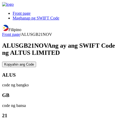
Front page
Maghanap ng SWIFT Code
Filipino
Front page
/
ALUSGB21NOV
ALUSGB21NOV
Ang ay ang SWIFT Code
ng ALTUS LIMITED
Kopyahin ang Code
ALUS
code ng bangko
GB
code ng bansa
21