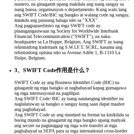
numero, na ginagamit upang makilala ang isang sangay sa
isang bansa, organisasyon o departamento. Kung walo lang
ang SWIFT Code/BIC ng bangko at walang code ng sangay,
itatakda ang paunang halaga nito sa "XXX".
Ang pagpaparehistro ng mga SWIFT code ay
pinangangasiwaan ng Society for Worldwide Interbank
Financial Telecommunication ("SWIFT"), na naka-
headquarter sa La Huppe, Belgium. Ang SWIFT ay isang
rehistradong trademark ng S.W.I.F.T. SCRL, kasama ang
rehistradong opisina nito sa Avenue Adèle 1, B-1310 La
Hulpe, Belgium.
3、SWIFT Code作用是什么？
SWIFT Code ay ang Business Identifier Code (BIC) na
ginagamit ng mga bangko at nagbabayad kapag gumagawa
ng mga internasyonal na paglilipat.
Ang SWIFT Code/ BIC ay isang natatanging identifier na
naglalarawan sa bangko o sangay kung saan dapat maabot
ang pagbabayad.
Ang SWIFT Code ay ang standard na format na kinikilala sa
buong mundo na ginagamit ng mga bangko upang matiyak
ang secure na pagtanggap ng mga wire transfer at mga
pagbabayad sa SEPA para sa mga international cross-border