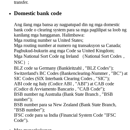
transfer.
Domestic bank code
Ang ilang mga bansa ay nagpatupad din ng mga domestic
bank code o clearing system para sa mga paglilipat sa loob ng
kanilang mga hangganan. Halimbawa:
Mga routing number sa United States;
Mga routing number at numero ng transaksyon sa Canada;
Pagbukud-bukurin ang mga Code sa United Kingdom;
Mga National Sort Code ng Ireland （National Sort Codes，
NSC）;
BLZ code sa Germany (Bankleitzahl , "BLZ Codes");
Switzerland's BC Codes (Bankenclearing-Nummer , "BC") at
SIC Codes (SIX Interbank Clearing Codes , "SIC");
ABI code ng Italy (Codice ABI , "ABI") at CAB code
(Codice di Avviamento Bancario , "CAB Code");
BSB number ng Australia (Bank State Branch , "BSB
number");
BSB number para sa New Zealand (Bank State Branch,
"BSB number");
IFSC code para sa India (Financial System Code "IFSC
Code").