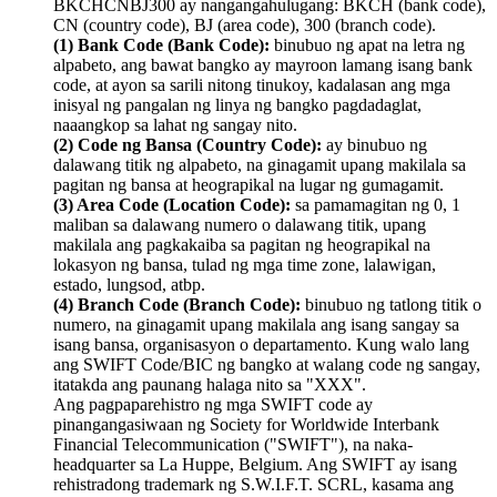
BKCHCNBJ300 ay nangangahulugang: BKCH (bank code),
CN (country code), BJ (area code), 300 (branch code).
(1) Bank Code (Bank Code):
binubuo ng apat na letra ng
alpabeto, ang bawat bangko ay mayroon lamang isang bank
code, at ayon sa sarili nitong tinukoy, kadalasan ang mga
inisyal ng pangalan ng linya ng bangko pagdadaglat,
naaangkop sa lahat ng sangay nito.
(2) Code ng Bansa (Country Code):
ay binubuo ng
dalawang titik ng alpabeto, na ginagamit upang makilala sa
pagitan ng bansa at heograpikal na lugar ng gumagamit.
(3) Area Code (Location Code):
sa pamamagitan ng 0, 1
maliban sa dalawang numero o dalawang titik, upang
makilala ang pagkakaiba sa pagitan ng heograpikal na
lokasyon ng bansa, tulad ng mga time zone, lalawigan,
estado, lungsod, atbp.
(4) Branch Code (Branch Code):
binubuo ng tatlong titik o
numero, na ginagamit upang makilala ang isang sangay sa
isang bansa, organisasyon o departamento. Kung walo lang
ang SWIFT Code/BIC ng bangko at walang code ng sangay,
itatakda ang paunang halaga nito sa "XXX".
Ang pagpaparehistro ng mga SWIFT code ay
pinangangasiwaan ng Society for Worldwide Interbank
Financial Telecommunication ("SWIFT"), na naka-
headquarter sa La Huppe, Belgium. Ang SWIFT ay isang
rehistradong trademark ng S.W.I.F.T. SCRL, kasama ang