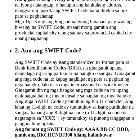
na iyong natanggap, o hanapin ang kaukulang address,
mangyaring ipasok ang SWIFT Code nang direkta sa box
para sa paghahanap.
Mga Tip: Kung ang lungsod na iyong hinahanap ay walang
hiwalay na SWIFT Code, maaari mong gamitin ang
provincial capital city o ang sangay sa provincial capital city
upang maghanap.
2, Ano ang SWIFT Code?
Ang SWIFT Code ay isang standardized na format para sa
Bank Identification Codes (BICs), na ginagamit upang
magtalaga ng isang partikular na bangko o sangay. Ginagamit
ang mga code na ito kapag naglilipat ng pera sa pagitan ng
mga bangko, lalo na sa mga internasyonal na wire transfer.
Ginagamit din ng mga bangko ang mga code na ito upang
makipagpalitan ng mga mensahe sa pagitan ng mga bangko.
Ang mga SWIFT Code ay binubuo ng 8 o 11 character. Ang
lahat ng 11-digit na code ay tumutukoy sa isang partikular na
sangay, habang ang 8-digit na code (o 11-digit na code na
nagtatapos sa "XXX") ay tumutukoy sa punong tanggapan o
pangunahing opisina.
Ang format ng SWIFT Code ay: AAAA BB CC DDD,
gamit ang BKCHCNBJ300 bilang halimbawa: