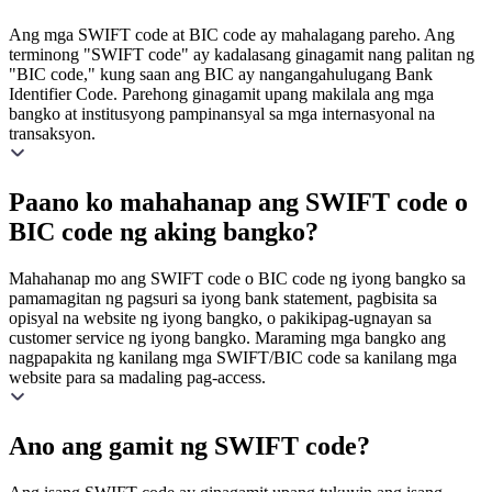
Ang mga SWIFT code at BIC code ay mahalagang pareho. Ang
terminong "SWIFT code" ay kadalasang ginagamit nang palitan ng
"BIC code," kung saan ang BIC ay nangangahulugang Bank
Identifier Code. Parehong ginagamit upang makilala ang mga
bangko at institusyong pampinansyal sa mga internasyonal na
transaksyon.
Paano ko mahahanap ang SWIFT code o
BIC code ng aking bangko?
Mahahanap mo ang SWIFT code o BIC code ng iyong bangko sa
pamamagitan ng pagsuri sa iyong bank statement, pagbisita sa
opisyal na website ng iyong bangko, o pakikipag-ugnayan sa
customer service ng iyong bangko. Maraming mga bangko ang
nagpapakita ng kanilang mga SWIFT/BIC code sa kanilang mga
website para sa madaling pag-access.
Ano ang gamit ng SWIFT code?