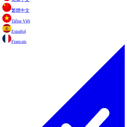
繁體中文
Tiếng Việt
Español
Français