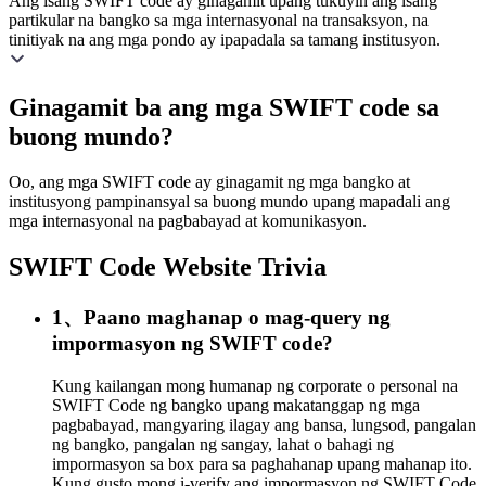
Ang isang SWIFT code ay ginagamit upang tukuyin ang isang
partikular na bangko sa mga internasyonal na transaksyon, na
tinitiyak na ang mga pondo ay ipapadala sa tamang institusyon.
Ginagamit ba ang mga SWIFT code sa
buong mundo?
Oo, ang mga SWIFT code ay ginagamit ng mga bangko at
institusyong pampinansyal sa buong mundo upang mapadali ang
mga internasyonal na pagbabayad at komunikasyon.
SWIFT Code Website Trivia
1、Paano maghanap o mag-query ng
impormasyon ng SWIFT code?
Kung kailangan mong humanap ng corporate o personal na
SWIFT Code ng bangko upang makatanggap ng mga
pagbabayad, mangyaring ilagay ang bansa, lungsod, pangalan
ng bangko, pangalan ng sangay, lahat o bahagi ng
impormasyon sa box para sa paghahanap upang mahanap ito.
Kung gusto mong i-verify ang impormasyon ng SWIFT Code