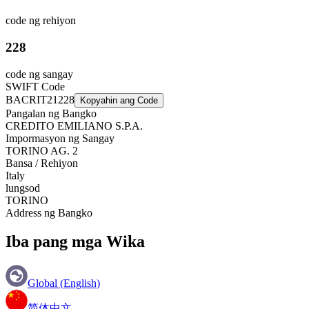
code ng rehiyon
228
code ng sangay
SWIFT Code
BACRIT21228
Kopyahin ang Code
Pangalan ng Bangko
CREDITO EMILIANO S.P.A.
Impormasyon ng Sangay
TORINO AG. 2
Bansa / Rehiyon
Italy
lungsod
TORINO
Address ng Bangko
Iba pang mga Wika
Global (English)
简体中文