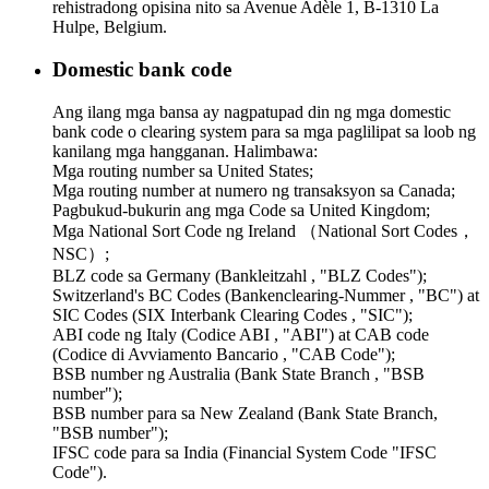
rehistradong opisina nito sa Avenue Adèle 1, B-1310 La
Hulpe, Belgium.
Domestic bank code
Ang ilang mga bansa ay nagpatupad din ng mga domestic
bank code o clearing system para sa mga paglilipat sa loob ng
kanilang mga hangganan. Halimbawa:
Mga routing number sa United States;
Mga routing number at numero ng transaksyon sa Canada;
Pagbukud-bukurin ang mga Code sa United Kingdom;
Mga National Sort Code ng Ireland （National Sort Codes，
NSC）;
BLZ code sa Germany (Bankleitzahl , "BLZ Codes");
Switzerland's BC Codes (Bankenclearing-Nummer , "BC") at
SIC Codes (SIX Interbank Clearing Codes , "SIC");
ABI code ng Italy (Codice ABI , "ABI") at CAB code
(Codice di Avviamento Bancario , "CAB Code");
BSB number ng Australia (Bank State Branch , "BSB
number");
BSB number para sa New Zealand (Bank State Branch,
"BSB number");
IFSC code para sa India (Financial System Code "IFSC
Code").