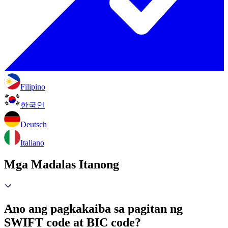
Filipino
한국인
Deutsch
Italiano
Mga Madalas Itanong
Ano ang pagkakaiba sa pagitan ng
SWIFT code at BIC code?