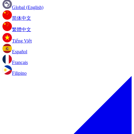
Global (English)
简体中文
繁體中文
Tiếng Việt
Español
Français
Filipino