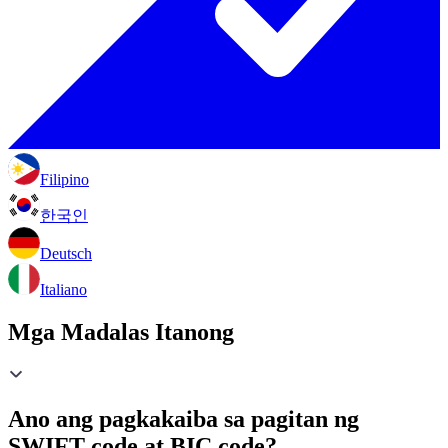
Filipino
한국인
Deutsch
Italiano
Mga Madalas Itanong
Ano ang pagkakaiba sa pagitan ng
SWIFT code at BIC code?