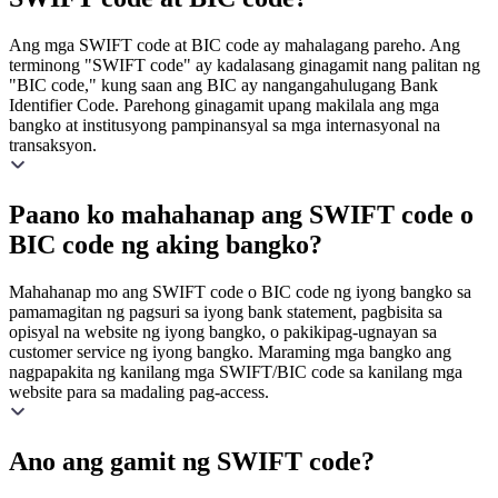
Ang mga SWIFT code at BIC code ay mahalagang pareho. Ang
terminong "SWIFT code" ay kadalasang ginagamit nang palitan ng
"BIC code," kung saan ang BIC ay nangangahulugang Bank
Identifier Code. Parehong ginagamit upang makilala ang mga
bangko at institusyong pampinansyal sa mga internasyonal na
transaksyon.
Paano ko mahahanap ang SWIFT code o
BIC code ng aking bangko?
Mahahanap mo ang SWIFT code o BIC code ng iyong bangko sa
pamamagitan ng pagsuri sa iyong bank statement, pagbisita sa
opisyal na website ng iyong bangko, o pakikipag-ugnayan sa
customer service ng iyong bangko. Maraming mga bangko ang
nagpapakita ng kanilang mga SWIFT/BIC code sa kanilang mga
website para sa madaling pag-access.
Ano ang gamit ng SWIFT code?