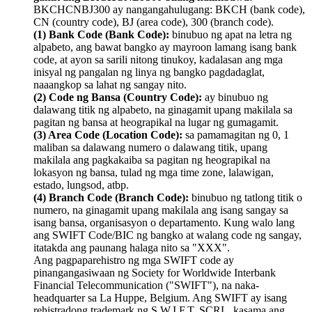
BKCHCNBJ300 ay nangangahulugang: BKCH (bank code),
CN (country code), BJ (area code), 300 (branch code).
(1) Bank Code (Bank Code):
binubuo ng apat na letra ng
alpabeto, ang bawat bangko ay mayroon lamang isang bank
code, at ayon sa sarili nitong tinukoy, kadalasan ang mga
inisyal ng pangalan ng linya ng bangko pagdadaglat,
naaangkop sa lahat ng sangay nito.
(2) Code ng Bansa (Country Code):
ay binubuo ng
dalawang titik ng alpabeto, na ginagamit upang makilala sa
pagitan ng bansa at heograpikal na lugar ng gumagamit.
(3) Area Code (Location Code):
sa pamamagitan ng 0, 1
maliban sa dalawang numero o dalawang titik, upang
makilala ang pagkakaiba sa pagitan ng heograpikal na
lokasyon ng bansa, tulad ng mga time zone, lalawigan,
estado, lungsod, atbp.
(4) Branch Code (Branch Code):
binubuo ng tatlong titik o
numero, na ginagamit upang makilala ang isang sangay sa
isang bansa, organisasyon o departamento. Kung walo lang
ang SWIFT Code/BIC ng bangko at walang code ng sangay,
itatakda ang paunang halaga nito sa "XXX".
Ang pagpaparehistro ng mga SWIFT code ay
pinangangasiwaan ng Society for Worldwide Interbank
Financial Telecommunication ("SWIFT"), na naka-
headquarter sa La Huppe, Belgium. Ang SWIFT ay isang
rehistradong trademark ng S.W.I.F.T. SCRL, kasama ang