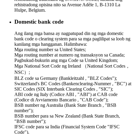
rehistradong opisina nito sa Avenue Adèle 1, B-1310 La
Hulpe, Belgium.
Domestic bank code
Ang ilang mga bansa ay nagpatupad din ng mga domestic
bank code o clearing system para sa mga paglilipat sa loob ng
kanilang mga hangganan. Halimbawa:
Mga routing number sa United States;
Mga routing number at numero ng transaksyon sa Canada;
Pagbukud-bukurin ang mga Code sa United Kingdom;
Mga National Sort Code ng Ireland （National Sort Codes，
NSC）;
BLZ code sa Germany (Bankleitzahl , "BLZ Codes");
Switzerland's BC Codes (Bankenclearing-Nummer , "BC") at
SIC Codes (SIX Interbank Clearing Codes , "SIC");
ABI code ng Italy (Codice ABI , "ABI") at CAB code
(Codice di Avviamento Bancario , "CAB Code");
BSB number ng Australia (Bank State Branch , "BSB
number");
BSB number para sa New Zealand (Bank State Branch,
"BSB number");
IFSC code para sa India (Financial System Code "IFSC
Code").