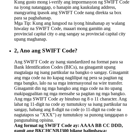
Kung gusto mong i-verify ang impormasyon ng SWIFT Code
na iyong natanggap, o hanapin ang kaukulang address,
mangyaring ipasok ang SWIFT Code nang direkta sa box
para sa paghahanap.
Mga Tip: Kung ang lungsod na iyong hinahanap ay walang
hiwalay na SWIFT Code, maaari mong gamitin ang
provincial capital city o ang sangay sa provincial capital city
upang maghanap.
2, Ano ang SWIFT Code?
Ang SWIFT Code ay isang standardized na format para sa
Bank Identification Codes (BICs), na ginagamit upang
magtalaga ng isang partikular na bangko o sangay. Ginagamit
ang mga code na ito kapag naglilipat ng pera sa pagitan ng
mga bangko, lalo na sa mga internasyonal na wire transfer.
Ginagamit din ng mga bangko ang mga code na ito upang
makipagpalitan ng mga mensahe sa pagitan ng mga bangko.
Ang mga SWIFT Code ay binubuo ng 8 o 11 character. Ang
lahat ng 11-digit na code ay tumutukoy sa isang partikular na
sangay, habang ang 8-digit na code (o 11-digit na code na
nagtatapos sa "XXX") ay tumutukoy sa punong tanggapan o
pangunahing opisina.
Ang format ng SWIFT Code ay: AAAA BB CC DDD,
gamit ang BKCHCNBJ300 bilang halimbawa: