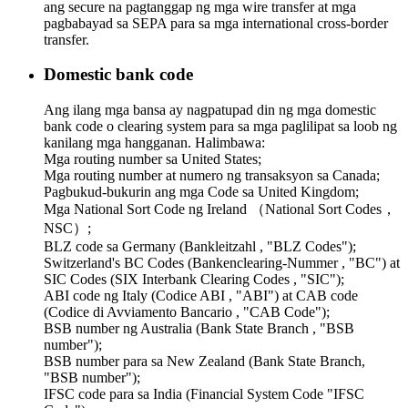
ang secure na pagtanggap ng mga wire transfer at mga
pagbabayad sa SEPA para sa mga international cross-border
transfer.
Domestic bank code
Ang ilang mga bansa ay nagpatupad din ng mga domestic
bank code o clearing system para sa mga paglilipat sa loob ng
kanilang mga hangganan. Halimbawa:
Mga routing number sa United States;
Mga routing number at numero ng transaksyon sa Canada;
Pagbukud-bukurin ang mga Code sa United Kingdom;
Mga National Sort Code ng Ireland （National Sort Codes，
NSC）;
BLZ code sa Germany (Bankleitzahl , "BLZ Codes");
Switzerland's BC Codes (Bankenclearing-Nummer , "BC") at
SIC Codes (SIX Interbank Clearing Codes , "SIC");
ABI code ng Italy (Codice ABI , "ABI") at CAB code
(Codice di Avviamento Bancario , "CAB Code");
BSB number ng Australia (Bank State Branch , "BSB
number");
BSB number para sa New Zealand (Bank State Branch,
"BSB number");
IFSC code para sa India (Financial System Code "IFSC