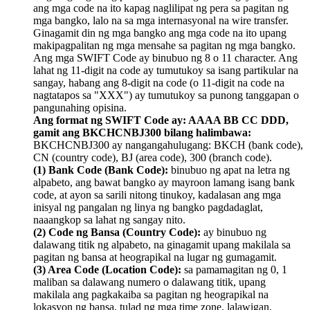
ang mga code na ito kapag naglilipat ng pera sa pagitan ng
mga bangko, lalo na sa mga internasyonal na wire transfer.
Ginagamit din ng mga bangko ang mga code na ito upang
makipagpalitan ng mga mensahe sa pagitan ng mga bangko.
Ang mga SWIFT Code ay binubuo ng 8 o 11 character. Ang
lahat ng 11-digit na code ay tumutukoy sa isang partikular na
sangay, habang ang 8-digit na code (o 11-digit na code na
nagtatapos sa "XXX") ay tumutukoy sa punong tanggapan o
pangunahing opisina.
Ang format ng SWIFT Code ay: AAAA BB CC DDD,
gamit ang BKCHCNBJ300 bilang halimbawa:
BKCHCNBJ300 ay nangangahulugang: BKCH (bank code),
CN (country code), BJ (area code), 300 (branch code).
(1) Bank Code (Bank Code):
binubuo ng apat na letra ng
alpabeto, ang bawat bangko ay mayroon lamang isang bank
code, at ayon sa sarili nitong tinukoy, kadalasan ang mga
inisyal ng pangalan ng linya ng bangko pagdadaglat,
naaangkop sa lahat ng sangay nito.
(2) Code ng Bansa (Country Code):
ay binubuo ng
dalawang titik ng alpabeto, na ginagamit upang makilala sa
pagitan ng bansa at heograpikal na lugar ng gumagamit.
(3) Area Code (Location Code):
sa pamamagitan ng 0, 1
maliban sa dalawang numero o dalawang titik, upang
makilala ang pagkakaiba sa pagitan ng heograpikal na
lokasyon ng bansa, tulad ng mga time zone, lalawigan,