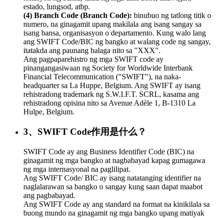
estado, lungsod, atbp.
(4) Branch Code (Branch Code):
binubuo ng tatlong titik o
numero, na ginagamit upang makilala ang isang sangay sa
isang bansa, organisasyon o departamento. Kung walo lang
ang SWIFT Code/BIC ng bangko at walang code ng sangay,
itatakda ang paunang halaga nito sa "XXX".
Ang pagpaparehistro ng mga SWIFT code ay
pinangangasiwaan ng Society for Worldwide Interbank
Financial Telecommunication ("SWIFT"), na naka-
headquarter sa La Huppe, Belgium. Ang SWIFT ay isang
rehistradong trademark ng S.W.I.F.T. SCRL, kasama ang
rehistradong opisina nito sa Avenue Adèle 1, B-1310 La
Hulpe, Belgium.
3、SWIFT Code作用是什么？
SWIFT Code ay ang Business Identifier Code (BIC) na
ginagamit ng mga bangko at nagbabayad kapag gumagawa
ng mga internasyonal na paglilipat.
Ang SWIFT Code/ BIC ay isang natatanging identifier na
naglalarawan sa bangko o sangay kung saan dapat maabot
ang pagbabayad.
Ang SWIFT Code ay ang standard na format na kinikilala sa
buong mundo na ginagamit ng mga bangko upang matiyak