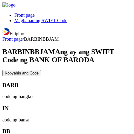
Front page
Maghanap ng SWIFT Code
Filipino
Front page
/
BARBINBBJAM
BARBINBBJAM
Ang ay ang SWIFT
Code ng BANK OF BARODA
Kopyahin ang Code
BARB
code ng bangko
IN
code ng bansa
BB