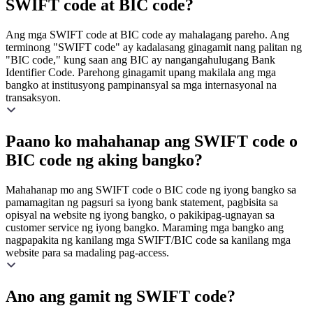
SWIFT code at BIC code?
Ang mga SWIFT code at BIC code ay mahalagang pareho. Ang
terminong "SWIFT code" ay kadalasang ginagamit nang palitan ng
"BIC code," kung saan ang BIC ay nangangahulugang Bank
Identifier Code. Parehong ginagamit upang makilala ang mga
bangko at institusyong pampinansyal sa mga internasyonal na
transaksyon.
Paano ko mahahanap ang SWIFT code o
BIC code ng aking bangko?
Mahahanap mo ang SWIFT code o BIC code ng iyong bangko sa
pamamagitan ng pagsuri sa iyong bank statement, pagbisita sa
opisyal na website ng iyong bangko, o pakikipag-ugnayan sa
customer service ng iyong bangko. Maraming mga bangko ang
nagpapakita ng kanilang mga SWIFT/BIC code sa kanilang mga
website para sa madaling pag-access.
Ano ang gamit ng SWIFT code?