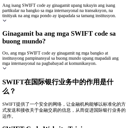
Ang isang SWIFT code ay ginagamit upang tukuyin ang isang
partikular na bangko sa mga internasyonal na transaksyon, na
tinitiyak na ang mga pondo ay ipapadala sa tamang institusyon.
Ginagamit ba ang mga SWIFT code sa
buong mundo?
Oo, ang mga SWIFT code ay ginagamit ng mga bangko at
institusyong pampinansyal sa buong mundo upang mapadali ang
mga internasyonal na pagbabayad at komunikasyon.
SWIFT在国际银行业务中的作用是什
么？
SWIFT提供了一个安全的网络，让金融机构能够以标准化的方
式发送和接收关于金融交易的信息，从而促进国际银行业务的
运作。