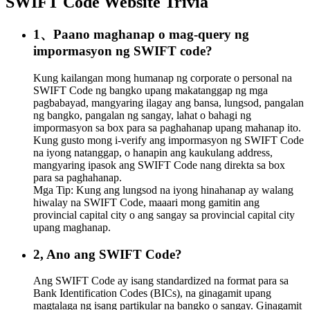
SWIFT Code Website Trivia
1、Paano maghanap o mag-query ng
impormasyon ng SWIFT code?
Kung kailangan mong humanap ng corporate o personal na
SWIFT Code ng bangko upang makatanggap ng mga
pagbabayad, mangyaring ilagay ang bansa, lungsod, pangalan
ng bangko, pangalan ng sangay, lahat o bahagi ng
impormasyon sa box para sa paghahanap upang mahanap ito.
Kung gusto mong i-verify ang impormasyon ng SWIFT Code
na iyong natanggap, o hanapin ang kaukulang address,
mangyaring ipasok ang SWIFT Code nang direkta sa box
para sa paghahanap.
Mga Tip: Kung ang lungsod na iyong hinahanap ay walang
hiwalay na SWIFT Code, maaari mong gamitin ang
provincial capital city o ang sangay sa provincial capital city
upang maghanap.
2, Ano ang SWIFT Code?
Ang SWIFT Code ay isang standardized na format para sa
Bank Identification Codes (BICs), na ginagamit upang
magtalaga ng isang partikular na bangko o sangay. Ginagamit