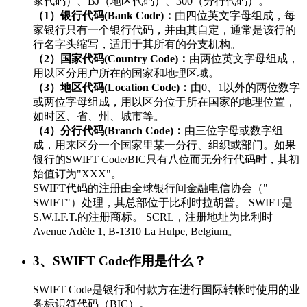
家代码）、BJ（地区代码）、300（分行代码）。
（1）银行代码(Bank Code)：
由四位英文字母组成，每
家银行只有一个银行代码，并由其自定，通常是该行的
行名字头缩写，适用于其所有的分支机构。
（2）国家代码(Country Code)：
由两位英文字母组成，
用以区分用户所在的国家和地理区域。
（3）地区代码(Location Code)：
由0、1以外的两位数字
或两位字母组成，用以区分位于所在国家的地理位置，
如时区、省、州、城市等。
（4）分行代码(Branch Code)：
由三位字母或数字组
成，用来区分一个国家里某一分行、组织或部门。如果
银行的SWIFT Code/BIC只有八位而无分行代码时，其初
始值订为"XXX"。
SWIFT代码的注册由全球银行间金融电信协会（"
SWIFT"）处理，其总部位于比利时拉胡普。 SWIFT是
S.W.I.F.T.的注册商标。 SCRL，注册地址为比利时
Avenue Adèle 1, B-1310 La Hulpe, Belgium。
3、SWIFT Code作用是什么？
SWIFT Code是银行和付款方在进行国际转帐时使用的业
务标识符代码（BIC）。