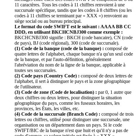
11 caractères. Tous les codes à 11 chiffres renvoient à une
succursale spécifique, tandis que les codes à 8 chiffres (ou les
codes à 11 chiffres se terminant par « XXX ») renvoient au
siège social ou au bureau principal.
Le format du code SWIFT est le suivant : AAAA BB CC
DDD, en utilisant BKCHCNBJ300 comme exemple :
BKCHCNBJ300 signifie : BKCH (code bancaire), CN (code
de pays), BJ (code régional), 300 (code de succursale).
(1) Code de la banque (code de la banque) :
composé de
quatre lettres de l'alphabet, chaque banque n'a qu'un seul code
de la banque, et par l'auto-définition, généralement
l'abréviation du nom de la ligne de la banque, applicable à
toutes ses succursales.
(2) Code pays (Country Code) :
composé de deux lettres de
l'alphabet, il sert à distinguer le pays et la zone géographique
de l'utilisateur.
(3) Code de zone (Code de localisation) :
par 0, 1 autre que
deux chiffres ou deux lettres, pour distinguer la situation
géographique du pays, comme les fuseaux horaires, les
provinces, les États, les villes, etc.
(4) Code de la succursale (Branch Code) :
composé de trois
lettres ou chiffres, utilisé pour distinguer une succursale, une
organisation ou un département dans un pays. Si le code
SWIFT/BIC de la banque n'est que huit et qu'il n'y a pas de
code d'agence, sa valeur initiale est fixée à « XXX ».