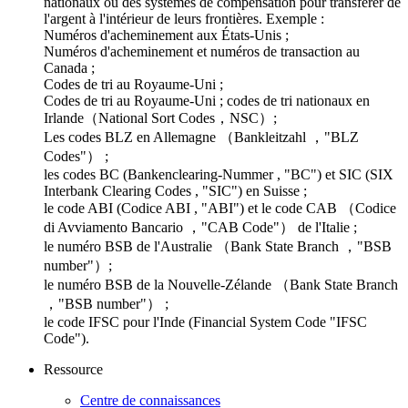
nationaux ou des systèmes de compensation pour transférer de
l'argent à l'intérieur de leurs frontières. Exemple :
Numéros d'acheminement aux États-Unis ;
Numéros d'acheminement et numéros de transaction au
Canada ;
Codes de tri au Royaume-Uni ;
Codes de tri au Royaume-Uni ; codes de tri nationaux en
Irlande（National Sort Codes，NSC）;
Les codes BLZ en Allemagne （Bankleitzahl ，"BLZ
Codes"） ;
les codes BC (Bankenclearing-Nummer , "BC") et SIC (SIX
Interbank Clearing Codes , "SIC") en Suisse ;
le code ABI (Codice ABI , "ABI") et le code CAB （Codice
di Avviamento Bancario ，"CAB Code"） de l'Italie ;
le numéro BSB de l'Australie （Bank State Branch ，"BSB
number"）;
le numéro BSB de la Nouvelle-Zélande （Bank State Branch
，"BSB number"） ;
le code IFSC pour l'Inde (Financial System Code "IFSC
Code").
Ressource
Centre de connaissances