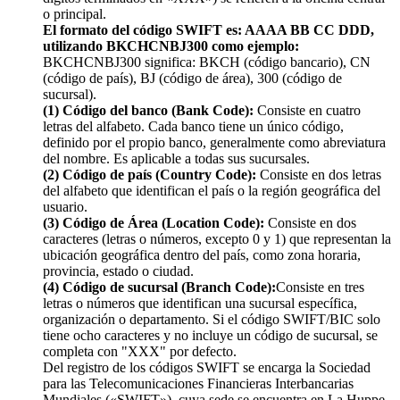
o principal.
El formato del código SWIFT es: AAAA BB CC DDD,
utilizando BKCHCNBJ300 como ejemplo:
BKCHCNBJ300 significa: BKCH (código bancario), CN
(código de país), BJ (código de área), 300 (código de
sucursal).
(1) Código del banco (Bank Code):
Consiste en cuatro
letras del alfabeto. Cada banco tiene un único código,
definido por el propio banco, generalmente como abreviatura
del nombre. Es aplicable a todas sus sucursales.
(2) Código de país (Country Code):
Consiste en dos letras
del alfabeto que identifican el país o la región geográfica del
usuario.
(3) Código de Área (Location Code):
Consiste en dos
caracteres (letras o números, excepto 0 y 1) que representan la
ubicación geográfica dentro del país, como zona horaria,
provincia, estado o ciudad.
(4) Código de sucursal (Branch Code):
Consiste en tres
letras o números que identifican una sucursal específica,
organización o departamento. Si el código SWIFT/BIC solo
tiene ocho caracteres y no incluye un código de sucursal, se
completa con "XXX" por defecto.
Del registro de los códigos SWIFT se encarga la Sociedad
para las Telecomunicaciones Financieras Interbancarias
Mundiales («SWIFT»), cuya sede se encuentra en La Huppe,