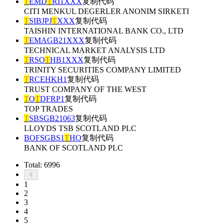
T
EMD
T
RI1XXX
复制代码
CITI MENKUL DEGERLER ANONIM SIRKETI
T
SIBJPJ
T
XXX
复制代码
TAISHIN INTERNATIONAL BANK CO., LTD
T
EMAGB21XXX
复制代码
TECHNICAL MARKET ANALYSIS LTD
T
RSO
T
HB1XXX
复制代码
TRINITY SECURITIES COMPANY LIMITED
T
RCEHKH1
复制代码
TRUST COMPANY OF THE WEST
T
O
T
DFRP1
复制代码
TOP TRADES
T
SBSGB21063
复制代码
LLOYDS TSB SCOTLAND PLC
BOFSGBS1
T
HO
复制代码
BANK OF SCOTLAND PLC
Total: 6996
1
2
3
4
5